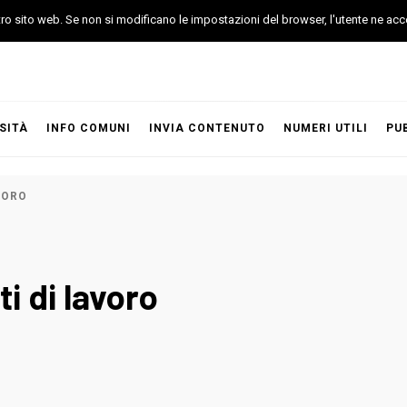
stro sito web. Se non si modificano le impostazioni del browser, l'utente ne acc
SITÀ
INFO COMUNI
INVIA CONTENUTO
NUMERI UTILI
PU
VORO
ti di lavoro