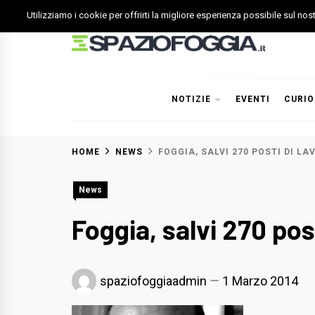
Skip
Utilizziamo i cookie per offrirti la migliore esperienza possibile sul no
to
content
Spazio Foggia
Foggia News Calcio Eventi e Attività nella Capitanata
NOTIZIE
EVENTI
CURIO
HOME
NEWS
FOGGIA, SALVI 270 POSTI DI LA
News
Foggia, salvi 270 pos
spaziofoggiaadmin
1 Marzo 2014