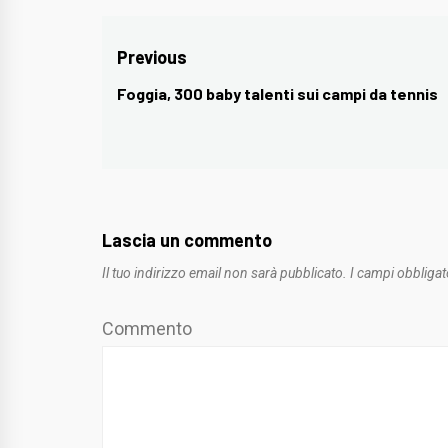
Navigazione
Previous
articoli
Foggia, 300 baby talenti sui campi da tennis
Previous
post:
Lascia un commento
Il tuo indirizzo email non sarà pubblicato.
I campi obbligat
Commento