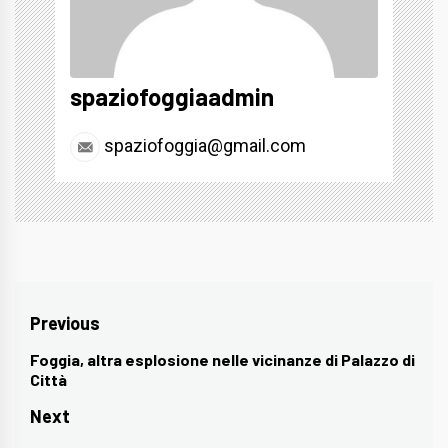
spaziofoggiaadmin
spaziofoggia@gmail.com
Navigazione
Previous
articoli
Foggia, altra esplosione nelle vicinanze di Palazzo di
Previous
Città
post:
Next