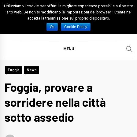
Skip
Utilizziamo i cookie per offrirti la migliore esperienza possibile sul nostro
to
sito web. Se non si modificano le impostazioni del browser, l'utente ne
accetta la trasmissione sul proprio dispositivo.
content
Spazio Foggia
Foggia News Calcio Eventi e Attività nella Capitanata
Ok
Cookie Policy
MENU
Foggia
News
Foggia, provare a
sorridere nella città
sotto assedio