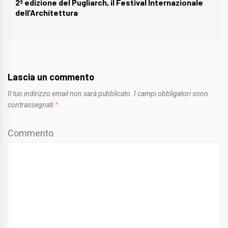
2ª edizione del Pugliarch, il Festival Internazionale
Next
dell’Architettura
post:
Lascia un commento
Il tuo indirizzo email non sarà pubblicato.
I campi obbligatori sono
contrassegnati
*
Commento