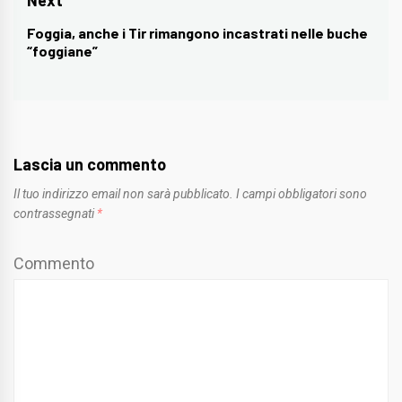
Next
Foggia, anche i Tir rimangono incastrati nelle buche
Next
“foggiane”
post:
Lascia un commento
Il tuo indirizzo email non sarà pubblicato.
I campi obbligatori sono
contrassegnati
*
Commento