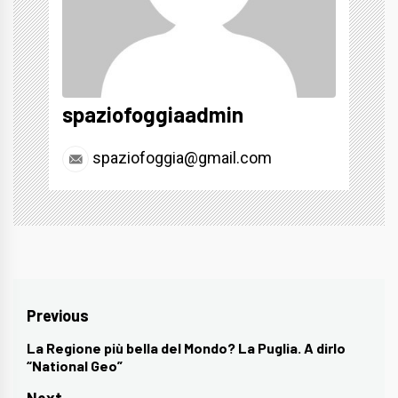
spaziofoggiaadmin
spaziofoggia@gmail.com
Navigazione
Previous
articoli
La Regione più bella del Mondo? La Puglia. A dirlo
Previous
“National Geo”
post: