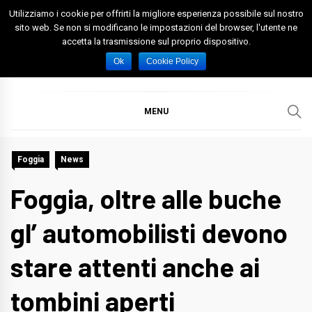
Skip
Utilizziamo i cookie per offrirti la migliore esperienza possibile sul nostro
to
sito web. Se non si modificano le impostazioni del browser, l'utente ne
accetta la trasmissione sul proprio dispositivo.
content
Spazio Foggia
Foggia News Calcio Eventi e Attività nella Capitanata
Ok
Cookie Policy
MENU
Foggia
News
Foggia, oltre alle buche
gl’ automobilisti devono
stare attenti anche ai
tombini aperti