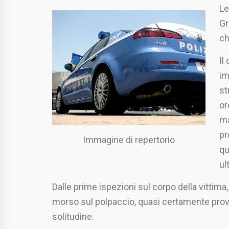
Le
Gr
ch
Il
im
st
or
ma
pr
Immagine di repertorio
qu
ul
Dalle prime ispezioni sul corpo della vittima
morso sul polpaccio, quasi certamente provo
solitudine.