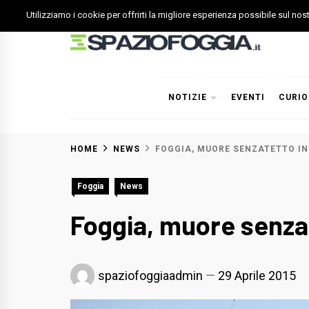
Skip
Utilizziamo i cookie per offrirti la migliore esperienza possibile sul no
to
content
Spazio Foggia
Foggia News Calcio Eventi e Attività nella Capitanata
NOTIZIE
EVENTI
CURIO
HOME
NEWS
FOGGIA, MUORE SENZATETTO IN
Foggia
News
Foggia, muore senzat
spaziofoggiaadmin
29 Aprile 2015