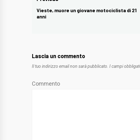
Navigazione
articoli
Vieste, muore un giovane motociclista di 21
Previous
anni
post:
Lascia un commento
Il tuo indirizzo email non sarà pubblicato.
I campi obbligat
Commento