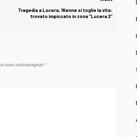
Tragedia a Lucera, 16enne si toglie la vita:
Next
trovato impiccato in zona “Lucera 2”
post:
ori sono contrassegnati
*