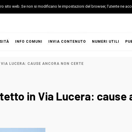
stro sito web. Se non si modificano le impostazioni del browser, l'utente ne acc
SITÀ
INFO COMUNI
INVIA CONTENUTO
NUMERI UTILI
PU
 VIA LUCERA: CAUSE ANCORA NON CERTE
etto in Via Lucera: cause