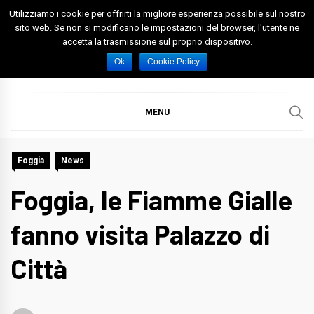
Skip
Utilizziamo i cookie per offrirti la migliore esperienza possibile sul nostro
to
sito web. Se non si modificano le impostazioni del browser, l'utente ne
accetta la trasmissione sul proprio dispositivo.
content
Spazio Foggia
Foggia News Calcio Eventi e Attività nella Capitanata
Ok
Cookie Policy
MENU
Foggia
News
Foggia, le Fiamme Gialle
fanno visita Palazzo di
Città