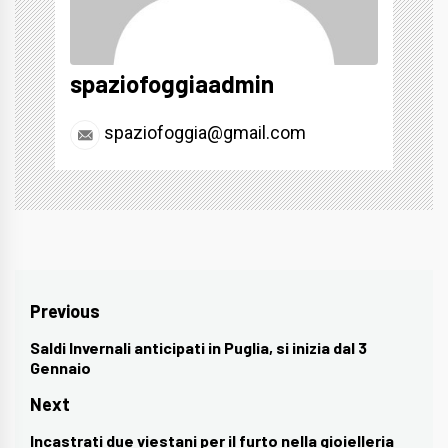
spaziofoggiaadmin
spaziofoggia@gmail.com
Navigazione
Previous
articoli
Saldi Invernali anticipati in Puglia, si inizia dal 3
Previous
Gennaio
post:
Next
Incastrati due viestani per il furto nella gioielleria
Next