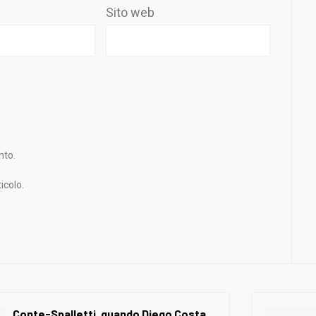
Sito web
nto.
icolo.
Conte-Spalletti, quando Diego Costa