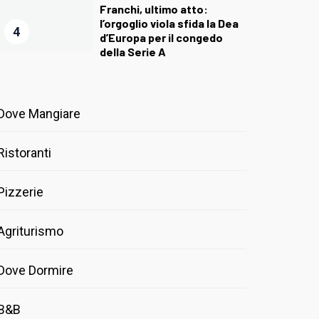
Franchi, ultimo atto:
l’orgoglio viola sfida la Dea
4
d’Europa per il congedo
della Serie A
Dove Mangiare
Ristoranti
Pizzerie
Agriturismo
Dove Dormire
B&B