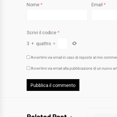
Nome
*
Email
*
Scrivi il codice
*
3
+
quattro
=
Avvertimi via email in caso di risposte al mio comme
Avvertimi via email alla pubblicazione di un nuovo art
Related Post