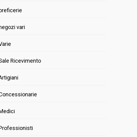
oreficerie
negozi vari
Varie
Sale Ricevimento
Artigiani
Concessionarie
Medici
Professionisti