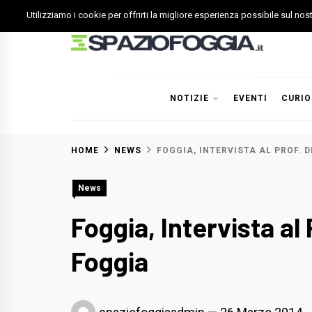
Skip
Utilizziamo i cookie per offrirti la migliore esperienza possibile sul no
to
content
Spazio Foggia
Foggia News Calcio Eventi e Attività nella Capitanata
NOTIZIE
EVENTI
CURIO
HOME
NEWS
FOGGIA, INTERVISTA AL PROF. 
News
Foggia, Intervista al 
Foggia