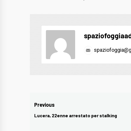
spaziofoggiaa
spaziofoggia@g
Navigazione
Previous
articoli
Lucera, 22enne arrestato per stalking
Previous
post: