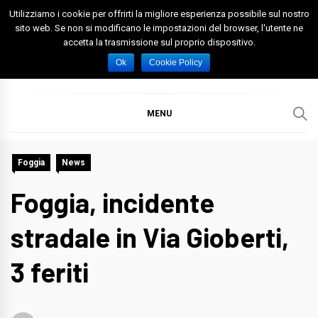
Skip
Utilizziamo i cookie per offrirti la migliore esperienza possibile sul nostro
to
sito web. Se non si modificano le impostazioni del browser, l'utente ne
accetta la trasmissione sul proprio dispositivo.
content
Spazio Foggia
Foggia News Calcio Eventi e Attività nella Capitanata
Ok
Cookie Policy
MENU
Foggia
News
Foggia, incidente
stradale in Via Gioberti,
3 feriti