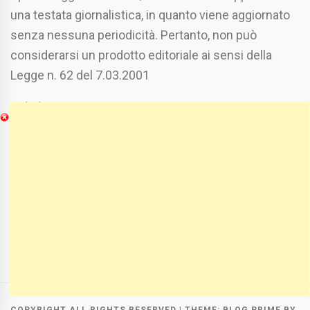
una testata giornalistica, in quanto viene aggiornato
senza nessuna periodicità. Pertanto, non può
considerarsi un prodotto editoriale ai sensi della
Legge n. 62 del 7.03.2001
Chi Siamo
Spaziofoggia.it è stato realizzato da
Etucisei.it
-
Sebastiano Capozzi.
Se vuoi collaborare con Spaziofoggia invia il tuo
curriculum a :
spaziofoggia@gmail.com
COPYRIGHT ALL RIGHTS RESERVED
|
THEME:
BLOG PRIME
BY