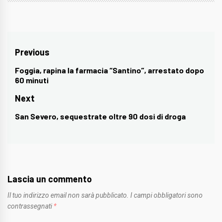
Navigazione
Previous
articoli
Foggia, rapina la farmacia “Santino”, arrestato dopo
Previous
60 minuti
post:
Next
San Severo, sequestrate oltre 90 dosi di droga
Next
post:
Lascia un commento
Il tuo indirizzo email non sarà pubblicato.
I campi obbligatori sono
contrassegnati
*