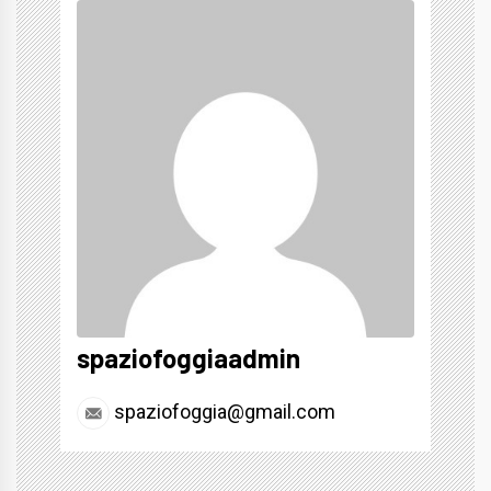
spaziofoggiaadmin
spaziofoggia@gmail.com