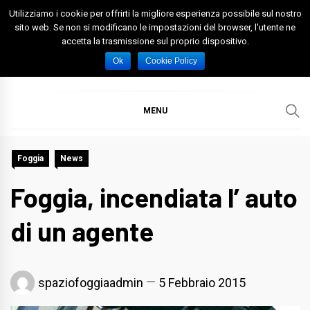
Skip
Utilizziamo i cookie per offrirti la migliore esperienza possibile sul nostro
to
sito web. Se non si modificano le impostazioni del browser, l'utente ne
accetta la trasmissione sul proprio dispositivo.
content
Spazio Foggia
Foggia News Calcio Eventi e Attività nella Capitanata
Ok
Cookie Policy
MENU
Foggia
News
Foggia, incendiata l’ auto
di un agente
spaziofoggiaadmin
5 Febbraio 2015