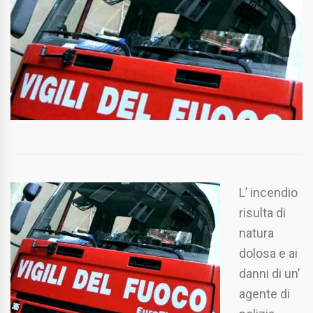
L’ incendio
risulta di
natura
dolosa e ai
danni di un’
agente di