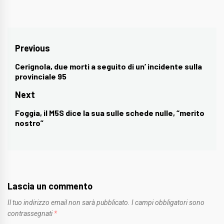
Navigazione
Previous
articoli
Cerignola, due morti a seguito di un’ incidente sulla
Previous
provinciale 95
post:
Next
Foggia, il M5S dice la sua sulle schede nulle, “merito
Next
nostro”
post:
Lascia un commento
Il tuo indirizzo email non sarà pubblicato.
I campi obbligatori sono
contrassegnati
*