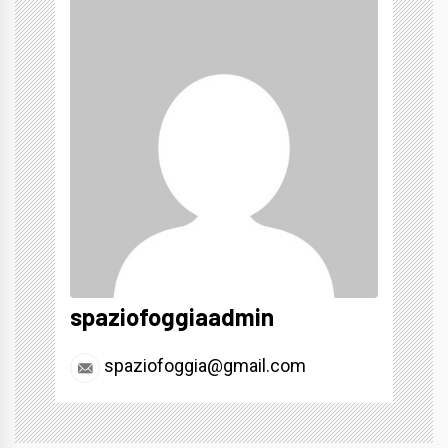
spaziofoggiaadmin
spaziofoggia@gmail.com