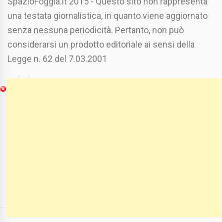
SpazioFoggia.it 2015 - Questo sito non rappresenta
una testata giornalistica, in quanto viene aggiornato
senza nessuna periodicità. Pertanto, non può
considerarsi un prodotto editoriale ai sensi della
Legge n. 62 del 7.03.2001
Chi Siamo
Spaziofoggia.it è stato realizzato da
Etucisei.it
-
Sebastiano Capozzi.
Se vuoi collaborare con Spaziofoggia invia il tuo
curriculum a :
spaziofoggia@gmail.com