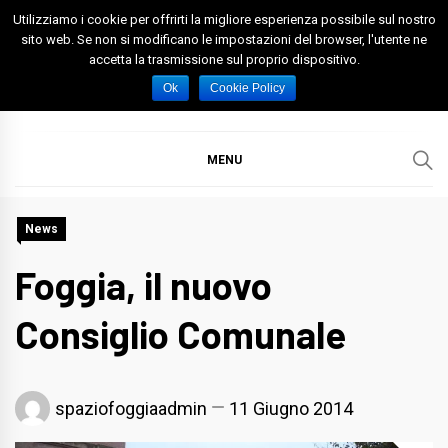
Skip
Utilizziamo i cookie per offrirti la migliore esperienza possibile sul nostro
to
sito web. Se non si modificano le impostazioni del browser, l'utente ne
accetta la trasmissione sul proprio dispositivo.
content
Spazio Foggia
Foggia News Calcio Eventi e Attività nella Capitanata
Ok
Cookie Policy
MENU
News
Foggia, il nuovo
Consiglio Comunale
spaziofoggiaadmin
11 Giugno 2014