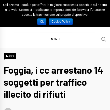
Skip
Utilizziamo i cookie per offrirti la migliore esperienza possibile sul nostro
to
sito web. Se non si modificano le impostazioni del browser, l'utente ne
accetta la trasmissione sul proprio dispositivo.
content
Spazio Foggia
Foggia News Calcio Eventi e Attività nella Capitanata
Ok
Cookie Policy
MENU
News
Foggia, i cc arrestano 14
soggetti per traffico
illecito di rifiuti