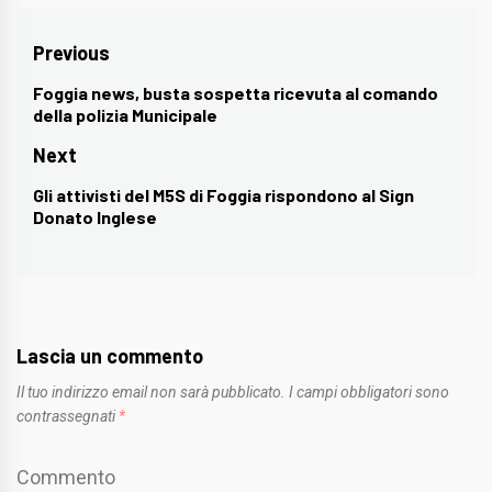
Navigazione
Previous
articoli
Foggia news, busta sospetta ricevuta al comando
Previous
della polizia Municipale
post:
Next
Gli attivisti del M5S di Foggia rispondono al Sign
Next
Donato Inglese
post:
Lascia un commento
Il tuo indirizzo email non sarà pubblicato.
I campi obbligatori sono
contrassegnati
*
Commento