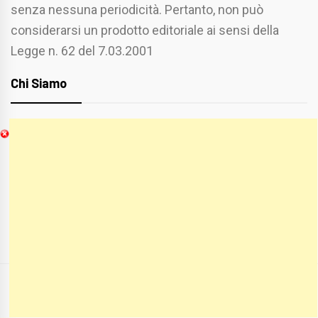
senza nessuna periodicità. Pertanto, non può
considerarsi un prodotto editoriale ai sensi della
Legge n. 62 del 7.03.2001
Chi Siamo
Spaziofoggia.it è stato realizzato da
Etucisei.it
-
Sebastiano Capozzi.
Se vuoi collaborare con Spaziofoggia invia il tuo
curriculum a :
spaziofoggia@gmail.com
COPYRIGHT ALL RIGHTS RESERVED
|
THEME:
BLOG PRIME
BY
THEMEINWP
.