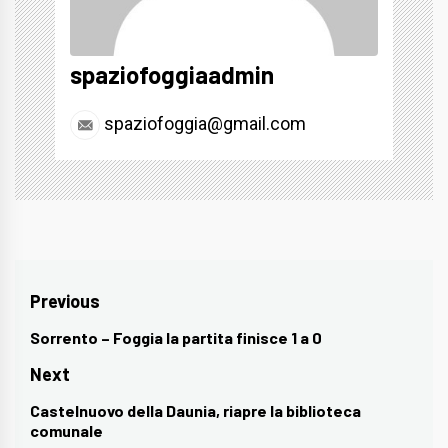
spaziofoggiaadmin
spaziofoggia@gmail.com
Navigazione
Previous
articoli
Sorrento – Foggia la partita finisce 1 a 0
Previous
post:
Next
Castelnuovo della Daunia, riapre la biblioteca
Next
comunale
post: