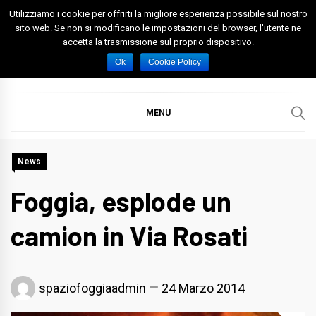
Skip
Utilizziamo i cookie per offrirti la migliore esperienza possibile sul nostro
to
sito web. Se non si modificano le impostazioni del browser, l'utente ne
accetta la trasmissione sul proprio dispositivo.
content
Spazio Foggia
Foggia News Calcio Eventi e Attività nella Capitanata
Ok
Cookie Policy
MENU
News
Foggia, esplode un
camion in Via Rosati
spaziofoggiaadmin
24 Marzo 2014