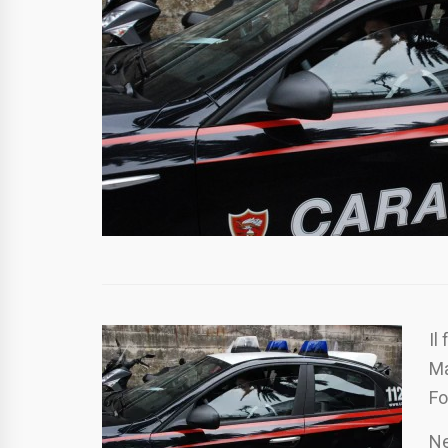
Il
Ma
Fo
Ne