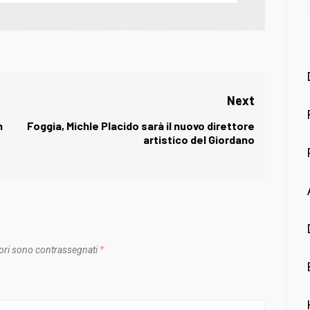
Next
n
Foggia, Michle Placido sarà il nuovo direttore
Next
artistico del Giordano
post:
ori sono contrassegnati
*