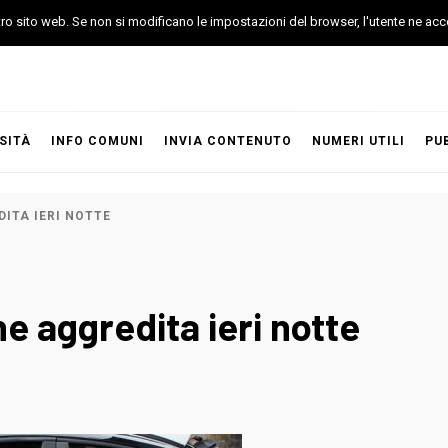
stro sito web. Se non si modificano le impostazioni del browser, l'utente ne acc
SITÀ
INFO COMUNI
INVIA CONTENUTO
NUMERI UTILI
PU
ITA IERI NOTTE
e aggredita ieri notte