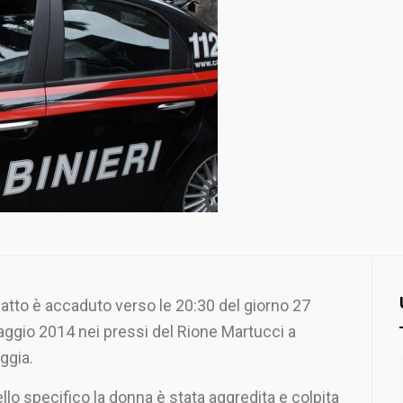
 fatto è accaduto verso le 20:30 del giorno 27
ggio 2014 nei pressi del Rione Martucci a
ggia.
llo specifico la donna è stata aggredita e colpita