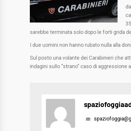
da
ca
35
sarebbe terminata solo dopo le forti grida de
I due uomini non hanno rubato nulla alla donn
Sul posto una volante dei Carabinieri che a
indagini sullo “strano” caso di aggressione a
spaziofoggiaa
spaziofoggia@g