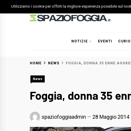
Skip
Utilizziamo i cookie per offrirti la migliore esperienza possibile sul no
to
content
Spazio Foggia
Foggia News Calcio Eventi e Attività nella Capitanata
NOTIZIE
EVENTI
CURIO
HOME
NEWS
FOGGIA, DONNA 35 ENNE AGGRED
News
Foggia, donna 35 enn
spaziofoggiaadmin
28 Maggio 2014