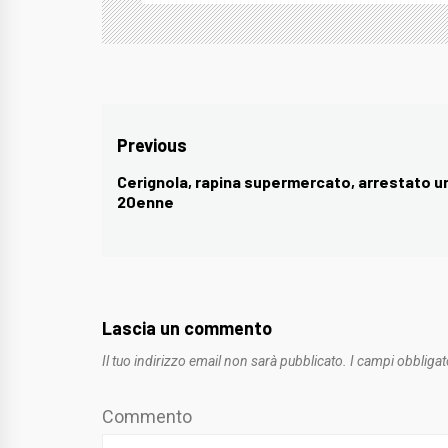
Navigazione
Previous
articoli
Cerignola, rapina supermercato, arrestato u
Previous
20enne
post:
Lascia un commento
Il tuo indirizzo email non sarà pubblicato.
I campi obbligat
Commento