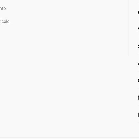
nto.
icolo.