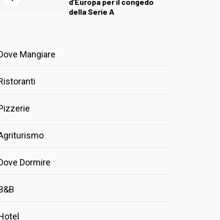
d’Europa per il congedo
della Serie A
Dove Mangiare
Ristoranti
Pizzerie
Agriturismo
Dove Dormire
B&B
Hotel