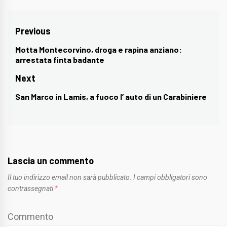
Navigazione
Previous
articoli
Motta Montecorvino, droga e rapina anziano:
Previous
arrestata finta badante
post:
Next
San Marco in Lamis, a fuoco l’ auto di un Carabiniere
Next
post:
Lascia un commento
Il tuo indirizzo email non sarà pubblicato.
I campi obbligatori sono
contrassegnati
*
Commento