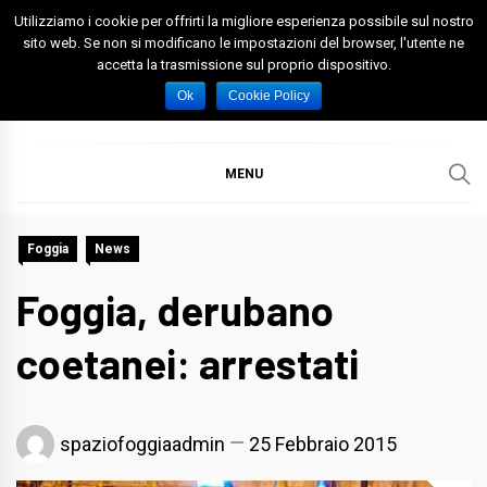
Skip
Utilizziamo i cookie per offrirti la migliore esperienza possibile sul nostro
to
sito web. Se non si modificano le impostazioni del browser, l'utente ne
accetta la trasmissione sul proprio dispositivo.
content
Spazio Foggia
Foggia News Calcio Eventi e Attività nella Capitanata
Ok
Cookie Policy
MENU
Foggia
News
Foggia, derubano
coetanei: arrestati
spaziofoggiaadmin
25 Febbraio 2015