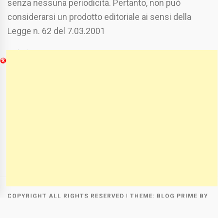
senza nessuna periodicità. Pertanto, non può
considerarsi un prodotto editoriale ai sensi della
Legge n. 62 del 7.03.2001
Chi Siamo
Spaziofoggia.it è stato realizzato da
Etucisei.it
-
Sebastiano Capozzi.
Se vuoi collaborare con Spaziofoggia invia il tuo
curriculum a :
spaziofoggia@gmail.com
COPYRIGHT ALL RIGHTS RESERVED
|
THEME:
BLOG PRIME
BY
THEMEINWP
.