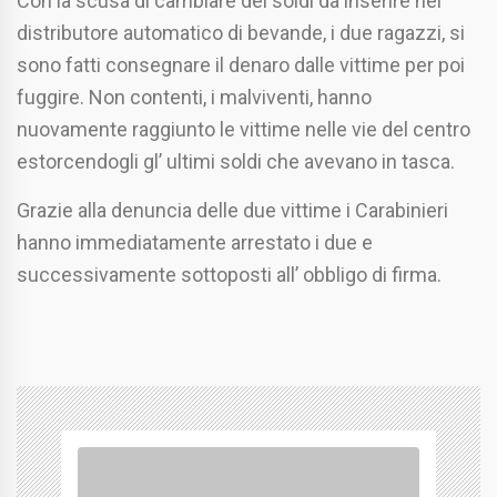
Con la scusa di cambiare dei soldi da inserire nel
distributore automatico di bevande, i due ragazzi, si
sono fatti consegnare il denaro dalle vittime per poi
fuggire. Non contenti, i malviventi, hanno
nuovamente raggiunto le vittime nelle vie del centro
estorcendogli gl’ ultimi soldi che avevano in tasca.
Grazie alla denuncia delle due vittime i Carabinieri
hanno immediatamente arrestato i due e
successivamente sottoposti all’ obbligo di firma.