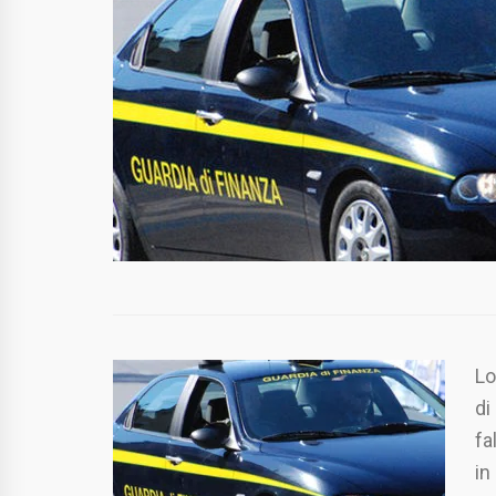
Lo
di
fa
in