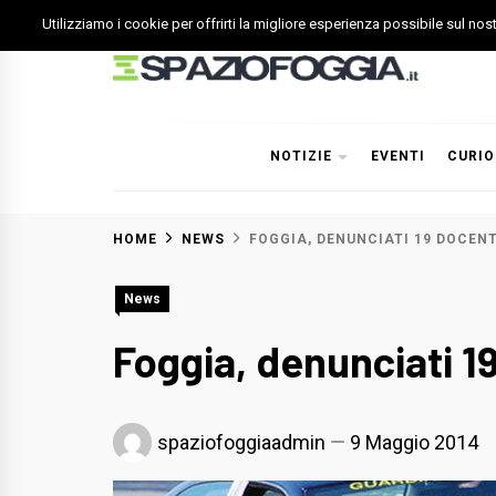
Skip
Utilizziamo i cookie per offrirti la migliore esperienza possibile sul no
to
content
Spazio Foggia
Foggia News Calcio Eventi e Attività nella Capitanata
NOTIZIE
EVENTI
CURIO
HOME
NEWS
FOGGIA, DENUNCIATI 19 DOCENT
News
Foggia, denunciati 19
spaziofoggiaadmin
9 Maggio 2014