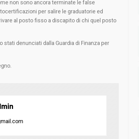
me non sono ancora terminate le false
tocertificazioni per salire le graduatorie ed
rivare al posto fisso a discapito di chi quel posto
 stati denunciati dalla Guardia di Finanza per
egno.
dmin
mail.com