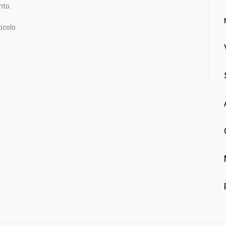
nto.
icolo.