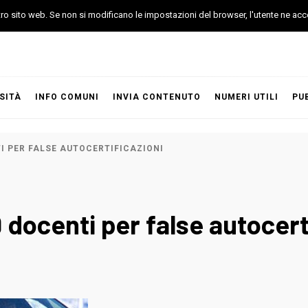
stro sito web. Se non si modificano le impostazioni del browser, l'utente ne acc
SITÀ
INFO COMUNI
INVIA CONTENUTO
NUMERI UTILI
PU
I PER FALSE AUTOCERTIFICAZIONI
 docenti per false autocert