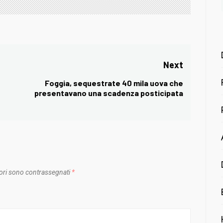
Next
Foggia, sequestrate 40 mila uova che
Next
presentavano una scadenza posticipata
post:
ori sono contrassegnati
*