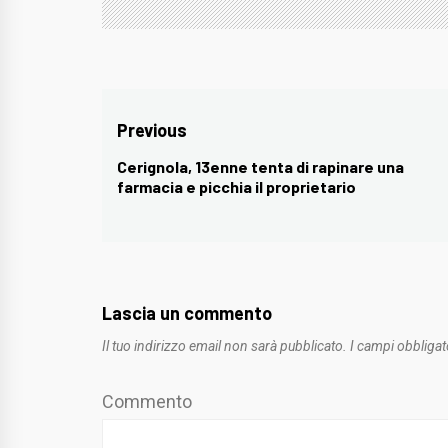
Navigazione
Previous
articoli
Cerignola, 13enne tenta di rapinare una
Previous
farmacia e picchia il proprietario
post:
Lascia un commento
Il tuo indirizzo email non sarà pubblicato.
I campi obbligat
Commento