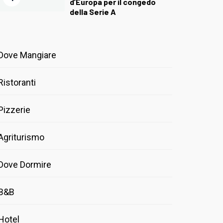
d’Europa per il congedo
della Serie A
Dove Mangiare
Ristoranti
Pizzerie
Agriturismo
Dove Dormire
B&B
Hotel