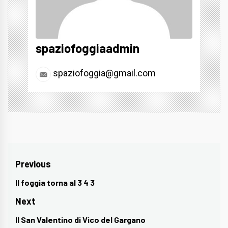
spaziofoggiaadmin
spaziofoggia@gmail.com
Navigazione
Previous
articoli
Il foggia torna al 3 4 3
Previous
post:
Next
Il San Valentino di Vico del Gargano
Next