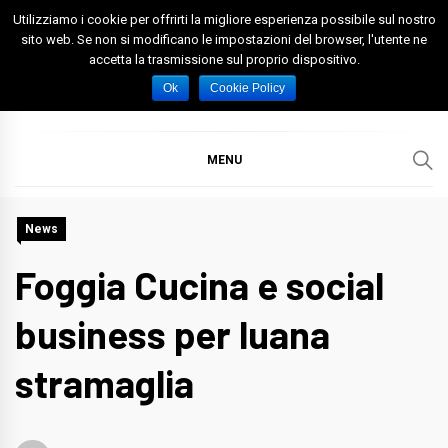
Skip
Utilizziamo i cookie per offrirti la migliore esperienza possibile sul nostro
to
sito web. Se non si modificano le impostazioni del browser, l'utente ne
accetta la trasmissione sul proprio dispositivo.
content
Spazio Foggia
Foggia News Calcio Eventi e Attività nella Capitanata
Ok
Cookie Policy
MENU
News
Foggia Cucina e social
business per luana
stramaglia