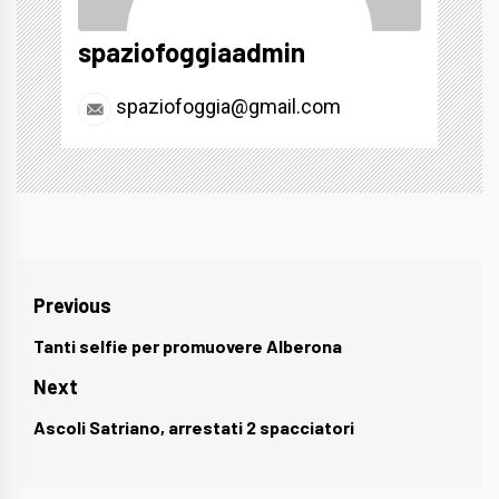
spaziofoggiaadmin
spaziofoggia@gmail.com
Navigazione
Previous
articoli
Tanti selfie per promuovere Alberona
Previous
post:
Next
Ascoli Satriano, arrestati 2 spacciatori
Next
post: