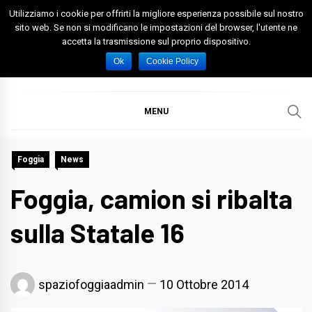
Skip
Utilizziamo i cookie per offrirti la migliore esperienza possibile sul nostro
to
sito web. Se non si modificano le impostazioni del browser, l'utente ne
accetta la trasmissione sul proprio dispositivo.
content
Spazio Foggia
Foggia News Calcio Eventi e Attività nella Capitanata
Ok
Cookie Policy
MENU
Foggia
News
Foggia, camion si ribalta
sulla Statale 16
spaziofoggiaadmin
10 Ottobre 2014