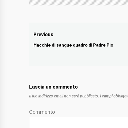
Navigazione
Previous
articoli
Macchie di sangue quadro di Padre Pio
Previous
post:
Lascia un commento
Il tuo indirizzo email non sarà pubblicato.
I campi obbligat
Commento