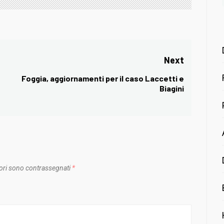
Next
Foggia, aggiornamenti per il caso Laccetti e
Next
Biagini
post:
ori sono contrassegnati
*