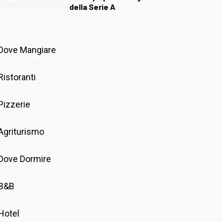
della Serie A
Dove Mangiare
Ristoranti
Pizzerie
Agriturismo
Dove Dormire
B&B
Hotel