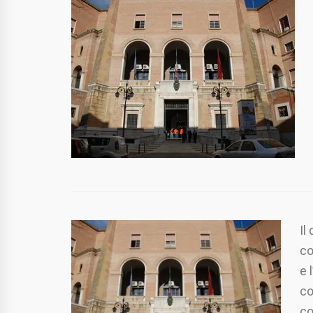
Il
co
e 
co
co