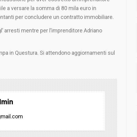
ile a versare la somma di 80 mila euro in
ntanti per concludere un contratto immobiliare.
’ arresti mentre per l’imprenditore Adriano
pa in Questura. Si attendono aggiornamenti sul
dmin
mail.com