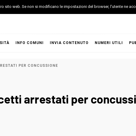
stro sito web. Se non si modificano le impostazioni del browser, l'utente ne acc
SITÀ
INFO COMUNI
INVIA CONTENUTO
NUMERI UTILI
PU
RRESTATI PER CONCUSSIONE
ccetti arrestati per concuss