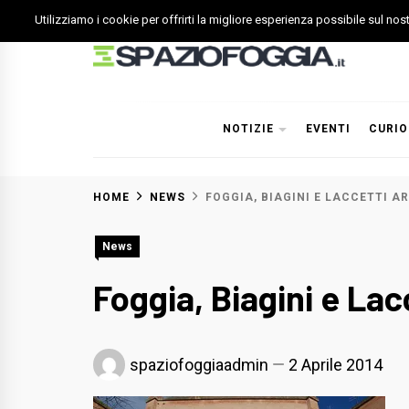
Skip
Utilizziamo i cookie per offrirti la migliore esperienza possibile sul no
to
content
Spazio Foggia
Foggia News Calcio Eventi e Attività nella Capitanata
NOTIZIE
EVENTI
CURIO
HOME
NEWS
FOGGIA, BIAGINI E LACCETTI A
News
Foggia, Biagini e La
spaziofoggiaadmin
2 Aprile 2014