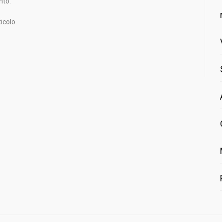
nto.
icolo.