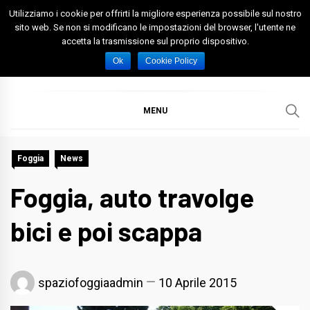
Skip
Utilizziamo i cookie per offrirti la migliore esperienza possibile sul nostro
to
sito web. Se non si modificano le impostazioni del browser, l'utente ne
accetta la trasmissione sul proprio dispositivo.
content
Spazio Foggia
Foggia News Calcio Eventi e Attività nella Capitanata
Ok
Cookie Policy
MENU
Foggia
News
Foggia, auto travolge
bici e poi scappa
spaziofoggiaadmin
10 Aprile 2015