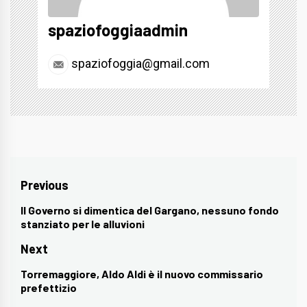
spaziofoggiaadmin
spaziofoggia@gmail.com
Navigazione
Previous
articoli
Il Governo si dimentica del Gargano, nessuno fondo
Previous
stanziato per le alluvioni
post:
Next
Torremaggiore, Aldo Aldi è il nuovo commissario
Next
prefettizio
post: