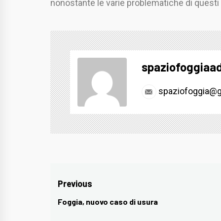
nonostante le varie problematiche di questi
spaziofoggiaa
spaziofoggia@g
Navigazione
Previous
articoli
Foggia, nuovo caso di usura
Previous
post: