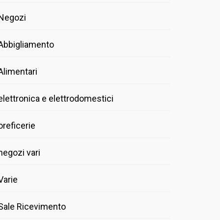
Negozi
Abbigliamento
Alimentari
elettronica e elettrodomestici
oreficerie
negozi vari
Varie
Sale Ricevimento