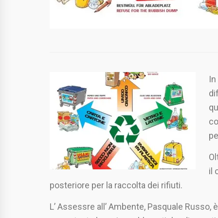
In
di
qu
co
pe
Ol
il
posteriore per la raccolta dei rifiuti.
L’ Assessre all’ Ambente, Pasquale Russo, è