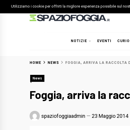
Skip
Utilizziamo i cookie per offrirti la migliore esperienza possibile sul no
to
content
Spazio Foggia
Foggia News Calcio Eventi e Attività nella Capitanata
NOTIZIE
EVENTI
CURIO
HOME
NEWS
FOGGIA, ARRIVA LA RACCOLTA 
News
Foggia, arriva la rac
spaziofoggiaadmin
23 Maggio 2014