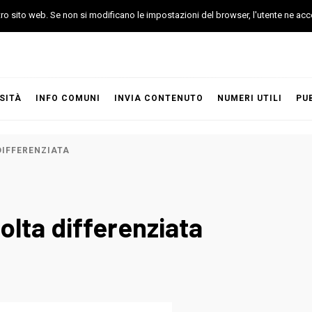
stro sito web. Se non si modificano le impostazioni del browser, l'utente ne acc
SITÀ
INFO COMUNI
INVIA CONTENUTO
NUMERI UTILI
PU
DIFFERENZIATA
colta differenziata