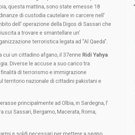
bia, questa mattina, sono state emesse 18
dinanze di custodia cautelare in carcere nell’
bito dell’ operazione della Digos di Sassari che
riuscita a trovare e smantellare un’
ganizzazione terroristica legata ad “Al Qaeda”.
ra cui un cittadino afgano, il 37enne
Ridi Yahya
oggia. Diverse le accuse a suo carico tra
finalità di terrorismo e immigrazione
erritorio nazionale di cittadini pakistani e
erasse principalmente ad Olbia, in Sardegna, l’
ra cui Sassari, Bergamo, Macerata, Roma,
ati armi e soldi necessari per mettere a segno