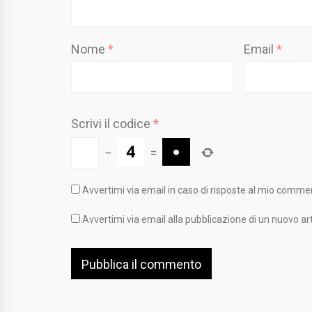
Nome
*
Email
*
Scrivi il codice
*
−
=
Avvertimi via email in caso di risposte al mio comme
Avvertimi via email alla pubblicazione di un nuovo art