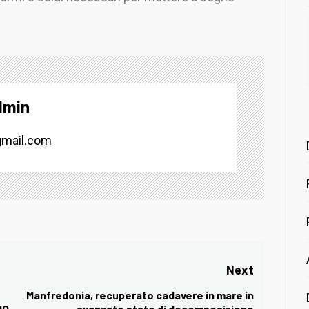
dmin
mail.com
Next
Manfredonia, recuperato cadavere in mare in
Next
IO
avanzato stato di decomposizione