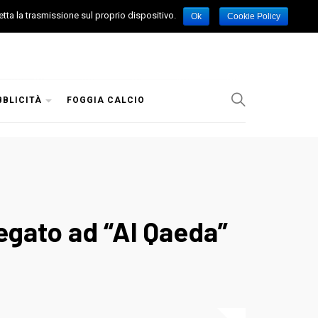
etta la trasmissione sul proprio dispositivo.
Ok
Cookie Policy
BBLICITÀ
FOGGIA CALCIO
legato ad “Al Qaeda”