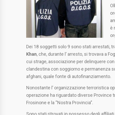
Ol
or
am
è 
or
Dei 18 soggetti solo 9 sono stati arrestati, t
Khan
, che, durante l’ arresto, si trovava a F
cui strage, associazione per delinquere con 
clandestina con soggiorno e permanenza sul t
afghani, quale fonte di autofinanziamento.
Nonostante l’ organizzazione terroristica op
operazione ha riguardato diverse Province t
Frosinone e la “Nostra Provincia”.
Sono stati ritrovati in possesso degli affili