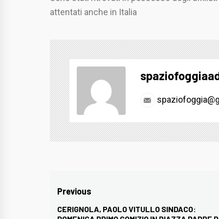
attentati anche in Italia
spaziofoggiaa
spaziofoggia@g
Navigazione
Previous
articoli
CERIGNOLA, PAOLO VITULLO SINDACO:
Previous
DOMENICA PRIMO COMIZIO IN PIAZZA PADRE P