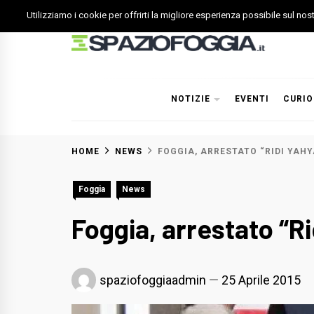
Skip
Utilizziamo i cookie per offrirti la migliore esperienza possibile sul no
to
content
Spazio Foggia
Foggia News Calcio Eventi e Attività nella Capitanata
NOTIZIE
EVENTI
CURIO
HOME
NEWS
FOGGIA, ARRESTATO “RIDI YAHY
Foggia
News
Foggia, arrestato “Ri
spaziofoggiaadmin
25 Aprile 2015