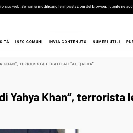
stro sito web. Se non si modificano le impostazioni del browser, l'utente ne acc
SITÀ
INFO COMUNI
INVIA CONTENUTO
NUMERI UTILI
PU
A KHAN”, TERRORISTA LEGATO AD “AL QAEDA”
di Yahya Khan”, terrorista 