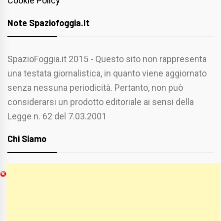
Cookie Policy
Note Spaziofoggia.it
SpazioFoggia.it 2015 - Questo sito non rappresenta
una testata giornalistica, in quanto viene aggiornato
senza nessuna periodicità. Pertanto, non può
considerarsi un prodotto editoriale ai sensi della
Legge n. 62 del 7.03.2001
Chi Siamo
Spaziofoggia.it è stato realizzato da
Etucisei.it
-
Sebastiano Capozzi.
Se vuoi collaborare con Spaziofoggia invia il tuo