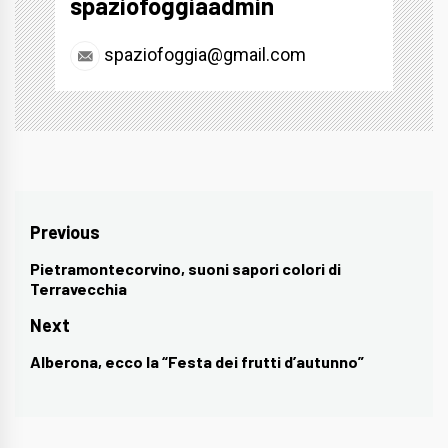
spaziofoggiaadmin
spaziofoggia@gmail.com
Navigazione
Previous
articoli
Pietramontecorvino, suoni sapori colori di
Previous
Terravecchia
post:
Next
Alberona, ecco la “Festa dei frutti d’autunno”
Next
post: