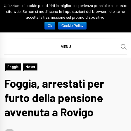
Skip
Utilizziamo i cookie per offrirti la migliore esperienza possibile sul nostro
to
sito web. Se non si modificano le impostazioni del browser, l'utente ne
accetta la trasmissione sul proprio dispositivo.
content
Spazio Foggia
Foggia News Calcio Eventi e Attività nella Capitanata
Ok
Cookie Policy
MENU
Foggia
News
Foggia, arrestati per
furto della pensione
avvenuta a Rovigo