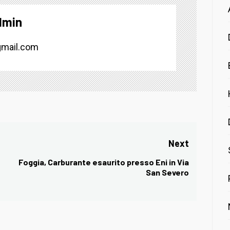
dmin
mail.com
Next
Foggia, Carburante esaurito presso Eni in Via
Next
San Severo
post: