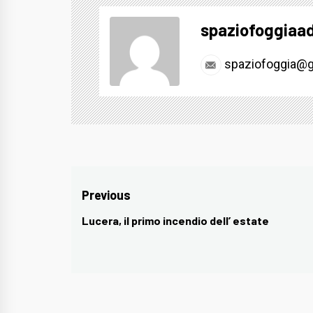
spaziofoggiaa
spaziofoggia@g
Navigazione
Previous
articoli
Lucera, il primo incendio dell’ estate
Previous
post: