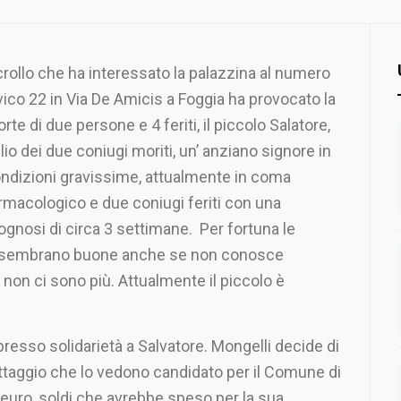
 crollo che ha interessato la palazzina al numero
vico 22 in Via De Amicis a Foggia ha provocato la
rte di due persone e 4 feriti, il piccolo Salatore,
glio dei due coniugi moriti, un’ anziano signore in
ndizioni gravissime, attualmente in coma
rmacologico e due coniugi feriti con una
ognosi di circa 3 settimane. Per fortuna le
zo sembrano buone anche se non conosce
 non ci sono più. Attualmente il piccolo è
spresso solidarietà a Salvatore. Mongelli decide di
lottaggio che lo vedono candidato per il Comune di
 euro, soldi che avrebbe speso per la sua