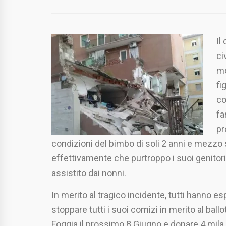
Il
ci
mo
fi
co
fa
pr
condizioni del bimbo di soli 2 anni e mez
effettivamente che purtroppo i suoi genitori
assistito dai nonni.
In merito al tragico incidente, tutti hanno e
stoppare tutti i suoi comizi in merito al bal
Foggia il prossimo 8 Giugno e donare 4 mila