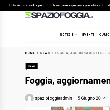
Skip
Utilizziamo i cookie per offrirti la migliore esperienza possibile sul no
to
content
Spazio Foggia
Foggia News Calcio Eventi e Attività nella Capitanata
NOTIZIE
EVENTI
CURIO
HOME
NEWS
FOGGIA, AGGIORNAMENTI SUL C
News
Foggia, aggiornament
spaziofoggiaadmin
5 Giugno 2014