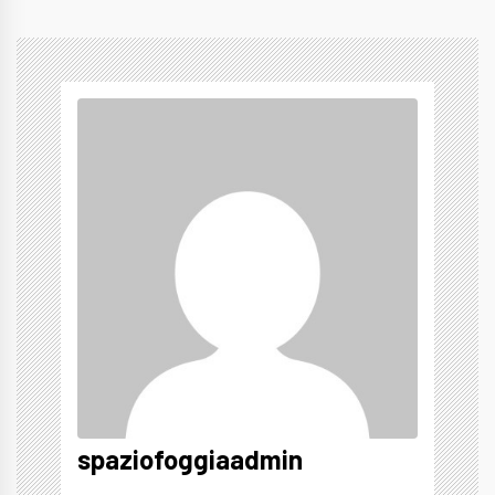
spaziofoggiaadmin