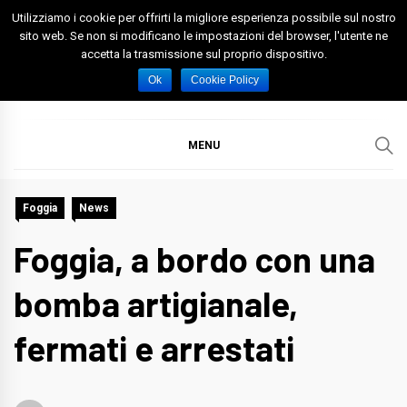
Skip
Utilizziamo i cookie per offrirti la migliore esperienza possibile sul nostro
to
sito web. Se non si modificano le impostazioni del browser, l'utente ne
accetta la trasmissione sul proprio dispositivo.
content
Spazio Foggia
Foggia News Calcio Eventi e Attività nella Capitanata
Ok
Cookie Policy
MENU
Foggia
News
Foggia, a bordo con una
bomba artigianale,
fermati e arrestati