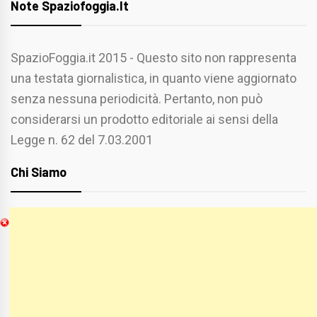
Note Spaziofoggia.it
SpazioFoggia.it 2015 - Questo sito non rappresenta
una testata giornalistica, in quanto viene aggiornato
senza nessuna periodicità. Pertanto, non può
considerarsi un prodotto editoriale ai sensi della
Legge n. 62 del 7.03.2001
Chi Siamo
Spaziofoggia.it è stato realizzato da
Etucisei.it
-
Sebastiano Capozzi.
Se vuoi collaborare con Spaziofoggia invia il tuo
curriculum a :
spaziofoggia@gmail.com