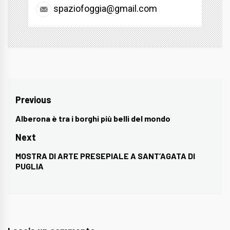
spaziofoggia@gmail.com
Navigazione
Previous
articoli
Alberona è tra i borghi più belli del mondo
Previous
post:
Next
MOSTRA DI ARTE PRESEPIALE A SANT’AGATA DI
Next
PUGLIA
post: