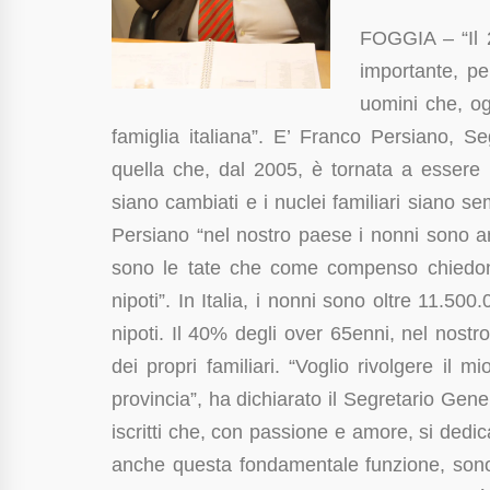
FOGGIA – “Il 2
importante, pe
uomini che, og
famiglia italiana”. E’ Franco Persiano, S
quella che, dal 2005, è tornata a essere 
siano cambiati e i nuclei familiari siano s
Persiano “nel nostro paese i nonni sono anc
sono le tate che come compenso chiedono
nipoti”. In Italia, i nonni sono oltre 11.50
nipoti. Il 40% degli over 65enni, nel nostr
dei propri familiari. “Voglio rivolgere il m
provincia”, ha dichiarato il Segretario Gener
iscritti che, con passione e amore, si dedic
anche questa fondamentale funzione, sono 