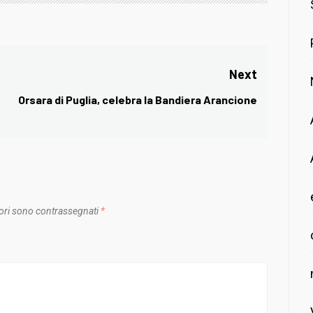
Next
Orsara di Puglia, celebra la Bandiera Arancione
Next
post:
ori sono contrassegnati
*