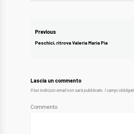
Navigazione
Previous
articoli
Peschici, ritrova Valeria Maria Pia
Previous
post:
Lascia un commento
Il tuo indirizzo email non sarà pubblicato.
I campi obbligat
Commento