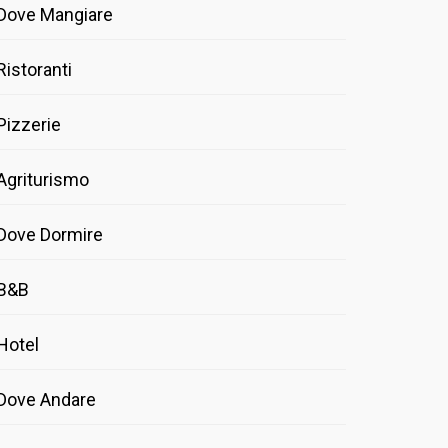
Dove Mangiare
Ristoranti
Pizzerie
Agriturismo
Dove Dormire
B&B
Hotel
Dove Andare