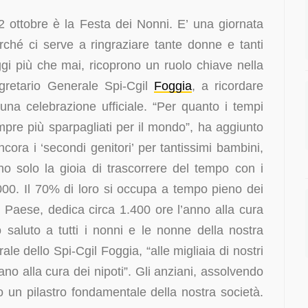
 ottobre è la Festa dei Nonni. E’ una giornata
rché ci serve a ringraziare tante donne e tanti
gi più che mai, ricoprono un ruolo chiave nella
egretario Generale Spi-Cgil
Foggia
, a ricordare
una celebrazione ufficiale. “Per quanto i tempi
empre più sparpagliati per il mondo”, ha aggiunto
ora i ‘secondi genitori’ per tantissimi bambini,
 solo la gioia di trascorrere del tempo con i
0.000. Il 70% di loro si occupa a tempo pieno dei
o Paese, dedica circa 1.400 ore l’anno alla cura
io saluto a tutti i nonni e le nonne della nostra
ale dello Spi-Cgil Foggia, “alle migliaia di nostri
ano alla cura dei nipoti”. Gli anziani, assolvendo
un pilastro fondamentale della nostra società.