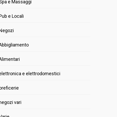
Spa e Massaggi
Pub e Locali
Negozi
Abbigliamento
Alimentari
elettronica e elettrodomestici
oreficerie
negozi vari
Varie