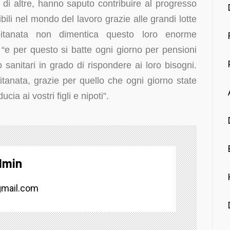
di altre, hanno saputo contribuire al progresso
ibili nel mondo del lavoro grazie alle grandi lotte
pitanata non dimentica questo loro enorme
“e per questo si batte ogni giorno per pensioni
 sanitari in grado di rispondere ai loro bisogni.
tanata, grazie per quello che ogni giorno state
cia ai vostri figli e nipoti”.
dmin
mail.com