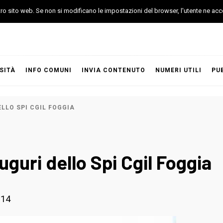
stro sito web. Se non si modificano le impostazioni del browser, l'utente ne acc
SITÀ
INFO COMUNI
INVIA CONTENUTO
NUMERI UTILI
PU
ELLO SPI CGIL FOGGIA
auguri dello Spi Cgil Foggia
014