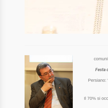
comuni
Festa d
Persiano: 
Il 70% si oc