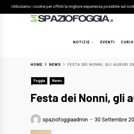
Skip
Utilizziamo i cookie per offrirti la migliore esperienza possibile sul no
to
content
Spazio Foggia
Foggia News Calcio Eventi e Attività nella Capitanata
NOTIZIE
EVENTI
CURIO
HOME
NEWS
FESTA DEI NONNI, GLI AUGURI D
Foggia
News
Festa dei Nonni, gli 
spaziofoggiaadmin
30 Settembre 2