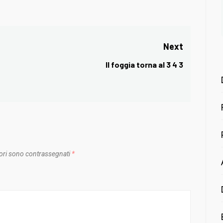
Next
Il foggia torna al 3 4 3
Next
post:
ori sono contrassegnati
*