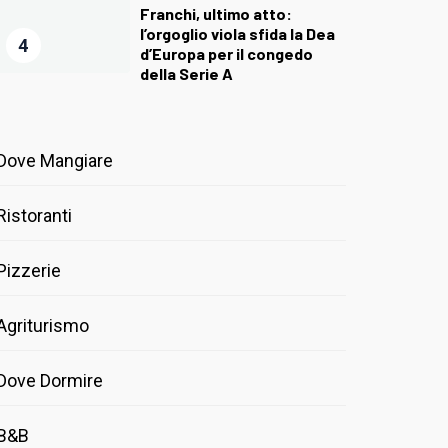
Franchi, ultimo atto:
l’orgoglio viola sfida la Dea
4
d’Europa per il congedo
della Serie A
Dove Mangiare
Ristoranti
Pizzerie
Agriturismo
Dove Dormire
B&B