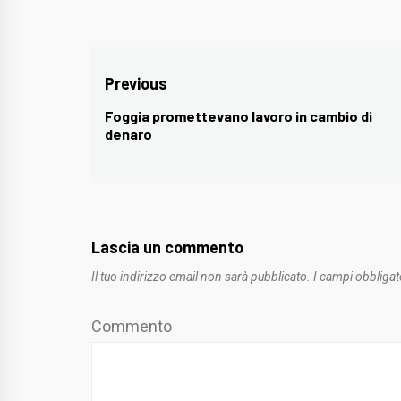
Navigazione
Previous
articoli
Foggia promettevano lavoro in cambio di
Previous
denaro
post:
Lascia un commento
Il tuo indirizzo email non sarà pubblicato.
I campi obbligat
Commento