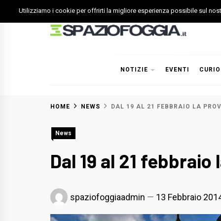
Skip
Utilizziamo i cookie per offrirti la migliore esperienza possibile sul no
to
content
Spazio Foggia
Foggia News Calcio Eventi e Attività nella Capitanata
NOTIZIE
EVENTI
CURIO
HOME
NEWS
DAL 19 AL 21 FEBBRAIO LA PRO
News
Dal 19 al 21 febbraio
spaziofoggiaadmin
13 Febbraio 201