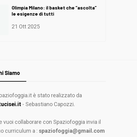
Olimpia Milano: il basket che “ascolta”
le esigenze di tutti
21 Ott 2025
hi Siamo
paziofoggia.it è stato realizzato da
tucisei.it
- Sebastiano Capozzi.
e vuoi collaborare con Spaziofoggia invia il
uo curriculum a :
spaziofoggia@gmail.com