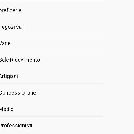
oreficerie
negozi vari
Varie
Sale Ricevimento
Artigiani
Concessionarie
Medici
Professionisti