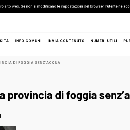
stro sito web. Se non si modificano le impostazioni del browser, l'utente ne acc
SITÀ
INFO COMUNI
INVIA CONTENUTO
NUMERI UTILI
PU
VINCIA DI FOGGIA SENZ’ACQUA
 la provincia di foggia senz
4