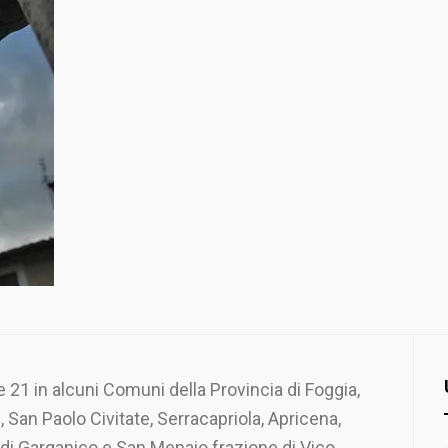
 21 in alcuni Comuni della Provincia di Foggia,
 San Paolo Civitate, Serracapriola, Apricena,
di Garganico e San Menaio frazione di Vico.