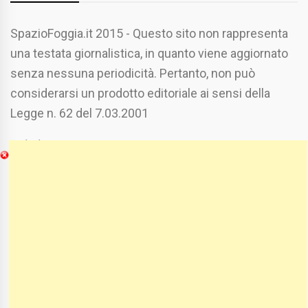
SpazioFoggia.it 2015 - Questo sito non rappresenta
una testata giornalistica, in quanto viene aggiornato
senza nessuna periodicità. Pertanto, non può
considerarsi un prodotto editoriale ai sensi della
Legge n. 62 del 7.03.2001
Chi Siamo
Spaziofoggia.it è stato realizzato da
Etucisei.it
-
Sebastiano Capozzi.
Se vuoi collaborare con Spaziofoggia invia il tuo
curriculum a :
spaziofoggia@gmail.com