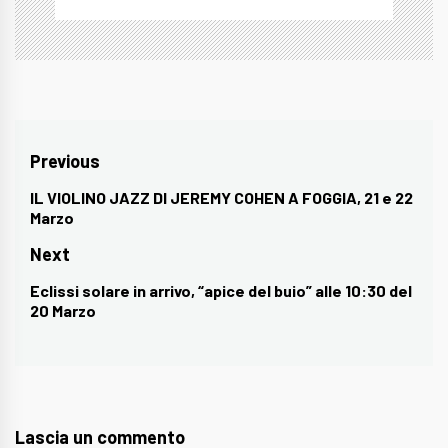
Navigazione
Previous
articoli
IL VIOLINO JAZZ DI JEREMY COHEN A FOGGIA, 21 e 22
Previous
Marzo
post:
Next
Eclissi solare in arrivo, “apice del buio” alle 10:30 del
Next
20 Marzo
post:
Lascia un commento