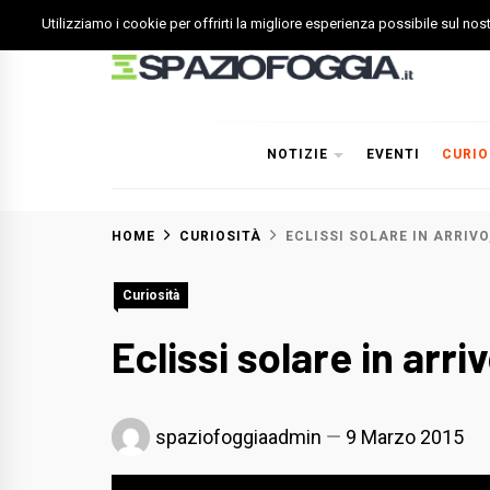
Skip
Utilizziamo i cookie per offrirti la migliore esperienza possibile sul no
to
content
Spazio Foggia
Foggia News Calcio Eventi e Attività nella Capitanata
NOTIZIE
EVENTI
CURIO
HOME
CURIOSITÀ
ECLISSI SOLARE IN ARRIVO
Curiosità
Eclissi solare in arri
spaziofoggiaadmin
9 Marzo 2015