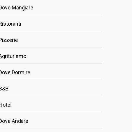
Dove Mangiare
Ristoranti
Pizzerie
Agriturismo
Dove Dormire
B&B
Hotel
Dove Andare