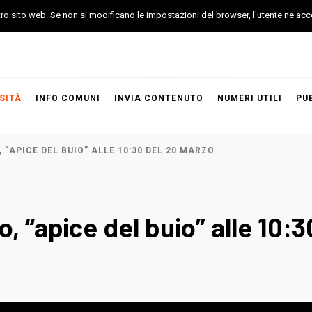
stro sito web. Se non si modificano le impostazioni del browser, l'utente ne acc
SITÀ
INFO COMUNI
INVIA CONTENUTO
NUMERI UTILI
PU
, “APICE DEL BUIO” ALLE 10:30 DEL 20 MARZO
vo, “apice del buio” alle 10: