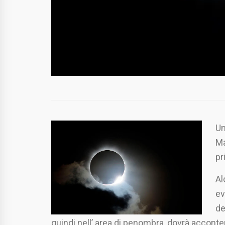
Un
Ma
pr
Al
ev
de
quindi nell’ area di penombra,
dovrà
acconten