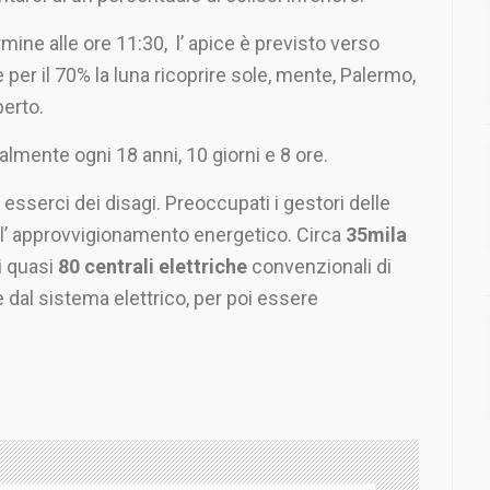
ermine alle ore 11:30, l’ apice è previsto verso
 per il 70% la luna ricoprire sole, mente, Palermo,
perto.
lmente ogni 18 anni, 10 giorni e 8 ore.
esserci dei disagi. Preoccupati i gestori delle
ll’ approvvigionamento energetico. Circa
35mila
di quasi
80 centrali elettriche
convenzionali di
dal sistema elettrico, per poi essere