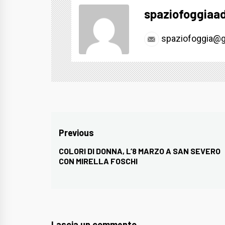
spaziofoggiaa
spaziofoggia@g
Navigazione
Previous
articoli
COLORI DI DONNA, L’8 MARZO A SAN SEVERO
Previous
CON MIRELLA FOSCHI
post:
Lascia un commento