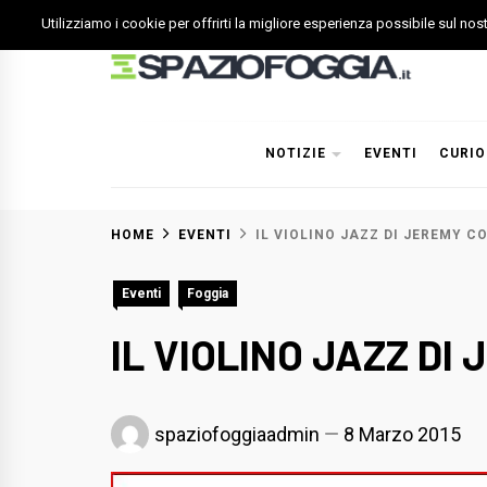
Skip
Utilizziamo i cookie per offrirti la migliore esperienza possibile sul no
to
content
Spazio Foggia
Foggia News Calcio Eventi e Attività nella Capitanata
NOTIZIE
EVENTI
CURIO
HOME
EVENTI
IL VIOLINO JAZZ DI JEREMY C
Eventi
Foggia
IL VIOLINO JAZZ DI
spaziofoggiaadmin
8 Marzo 2015