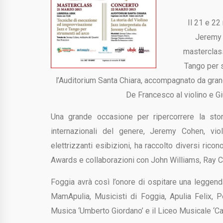
Il 21 e 22
Jeremy 
masterclas
Tango per s
l
’
Auditorium Santa Chiara, accompagnato da grandi 
De Francesco al violino e 
Una grande occasione per ripercorrere la stor
internazionali del genere, Jeremy Cohen, vio
elettrizzanti esibizioni, ha raccolto diversi ric
Awards e collaborazioni con John Williams, Ray Cha
Foggia avrà così l’onore di ospitare una leggend
MamApulia, Musicisti di Foggia, Apulia Felix, 
Musica ‘Umberto Giordano’ e il Liceo Musicale ‘Car