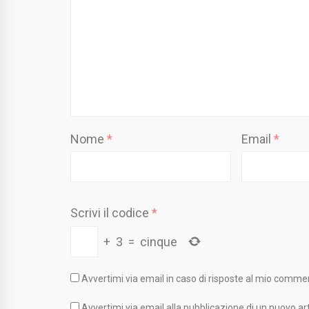
Nome
*
Email
*
Scrivi il codice
*
+
3
=
cinque
Avvertimi via email in caso di risposte al mio comme
Avvertimi via email alla pubblicazione di un nuovo art