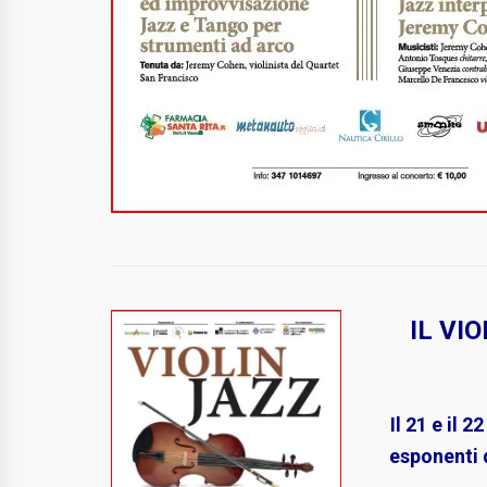
IL VI
Il 21 e il 
esponenti 