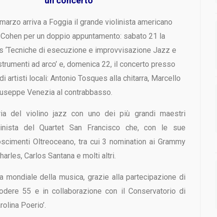
un concerto
 marzo arriva a Foggia il grande violinista americano
Cohen per un doppio appuntamento: sabato 21 la
s ‘Tecniche di esecuzione e improvvisazione Jazz e
trumenti ad arco’ e, domenica 22, il concerto presso
artisti locali: Antonio Tosques alla chitarra, Marcello
Giuseppe Venezia al contrabbasso.
ia del violino jazz con uno dei più grandi maestri
linista del Quartet San Francisco che, con le sue
onoscimenti Oltreoceano, tra cui 3 nomination ai Grammy
rles, Carlos Santana e molti altri.
a mondiale della musica, grazie alla partecipazione di
Podere 55 e in collaborazione con il Conservatorio di
olina Poerio’.