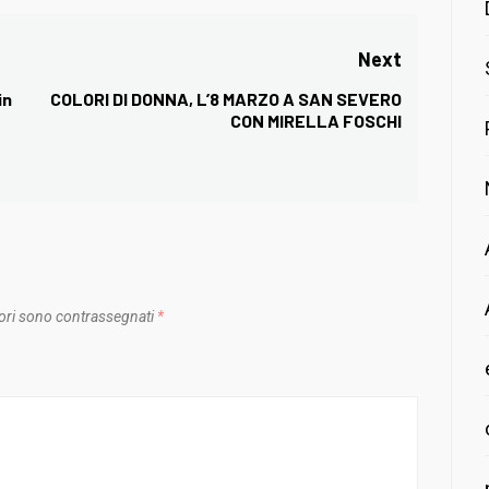
Next
in
COLORI DI DONNA, L’8 MARZO A SAN SEVERO
Next
CON MIRELLA FOSCHI
post:
ori sono contrassegnati
*