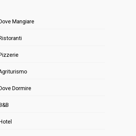
Dove Mangiare
Ristoranti
Pizzerie
Agriturismo
Dove Dormire
B&B
Hotel