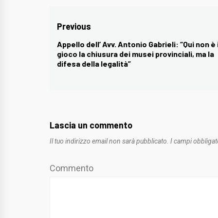
Navigazione
Previous
articoli
Appello dell’ Avv. Antonio Gabrieli: “Qui non è 
Previous
gioco la chiusura dei musei provinciali, ma la
post:
difesa della legalità”
Lascia un commento
Il tuo indirizzo email non sarà pubblicato.
I campi obbligat
Commento