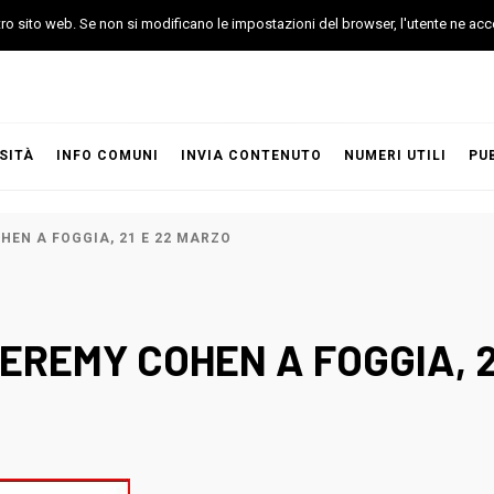
stro sito web. Se non si modificano le impostazioni del browser, l'utente ne acc
SITÀ
INFO COMUNI
INVIA CONTENUTO
NUMERI UTILI
PU
OHEN A FOGGIA, 21 E 22 MARZO
 JEREMY COHEN A FOGGIA, 2