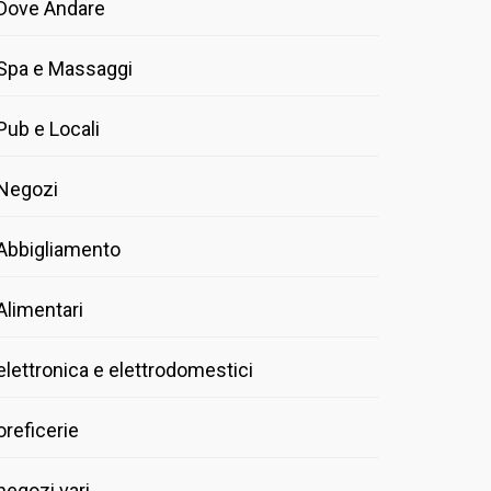
Dove Andare
Spa e Massaggi
Pub e Locali
Negozi
Abbigliamento
Alimentari
elettronica e elettrodomestici
oreficerie
negozi vari