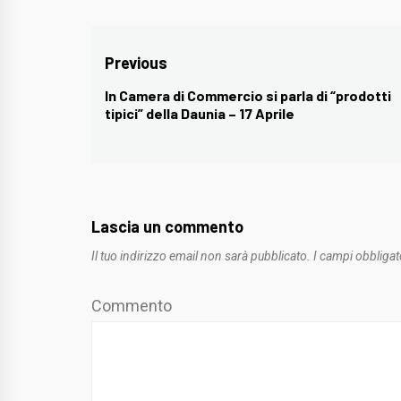
Navigazione
Previous
articoli
In Camera di Commercio si parla di “prodotti
Previous
tipici” della Daunia – 17 Aprile
post:
Lascia un commento
Il tuo indirizzo email non sarà pubblicato.
I campi obbligat
Commento