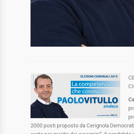
CE
C
Ce
pr
pr
2000 posti proposto da Cerignola Democratica