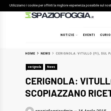
Skip
Utilizziamo i cookie per offrirti la migliore esperienza possibile sul no
to
content
Spazio Foggia
Foggia News Calcio Eventi e Attività nella Capitanata
NOTIZIE
EVENTI
CURIO
HOME
NEWS
CERIGNOLA: VITULLO (FI), SUL
cerignola
News
CERIGNOLA: VITULLO
SCOPIAZZANO RICE