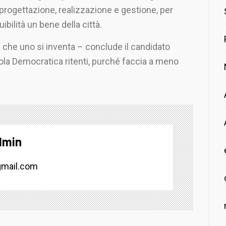
 progettazione, realizzazione e gestione, per
uibilità un bene della città.
e che uno si inventa – conclude il candidato
gnola Democratica ritenti, purché faccia a meno
dmin
mail.com