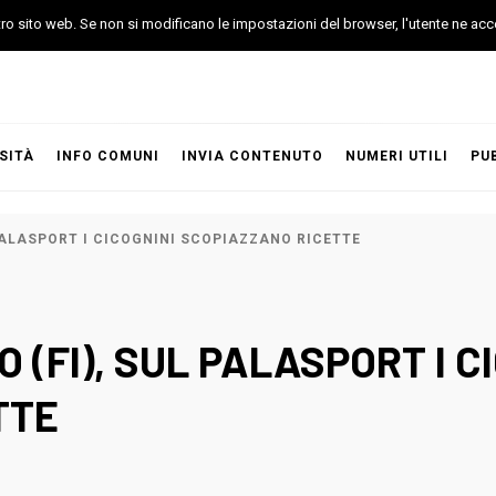
stro sito web. Se non si modificano le impostazioni del browser, l'utente ne acc
SITÀ
INFO COMUNI
INVIA CONTENUTO
NUMERI UTILI
PU
 PALASPORT I CICOGNINI SCOPIAZZANO RICETTE
 (FI), SUL PALASPORT I C
TTE