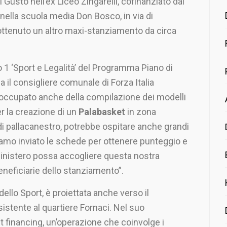
 Gusto nell’ex Liceo Zingarelli, cofinanziato dal
o nella scuola media Don Bosco, in via di
 ottenuto un altro maxi-stanziamento da circa
o 1 ‘Sport e Legalità’ del Programma Piano di
 il consigliere comunale di Forza Italia
ccupato anche della compilazione dei modelli
er la creazione di un
Palabasket
in zona
tà di pallacanestro, potrebbe ospitare anche grandi
iamo inviato le schede per ottenere punteggio e
Ministero possa accogliere questa nostra
 beneficiarie dello stanziamento”.
dello Sport, è proiettata anche verso il
istente al quartiere Fornaci. Nel suo
t financing, un’operazione che coinvolge i