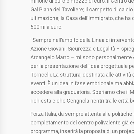
milione di euro e mezzo di euro: il Centro del
Gal Piana del Tavoliere; il campetto di calci
ultimazione; la Casa dell’Immigrato, che ha
600mila euro.
“Sempre nell’ambito della Linea di intervent
Azione Giovani, Sicurezza e Legalità – spiega
Arcangelo Marro – mi sono personalmente o
per la presentazione dell’idea progettuale p
Torricelli. La struttura, destinata alle attivi
eventi. È un’idea in fase embrionale ma abb
accedere alla graduatoria. Speriamo che il 
richiesta e che Cerignola rientri tra le città
Forza Italia, da sempre attenta alle politiche 
completamento del centro polivalente già es
programma, inserirà la proposta di un projec