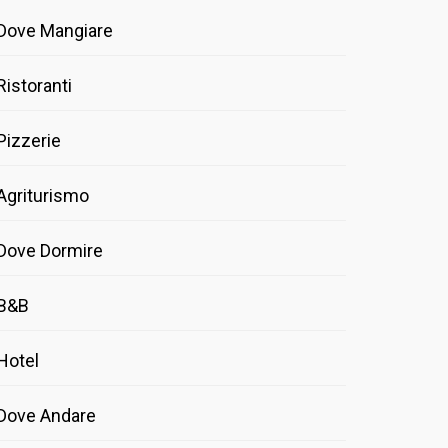
Dove Mangiare
Ristoranti
Pizzerie
Agriturismo
Dove Dormire
B&B
Hotel
Dove Andare