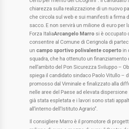
certo per merito dei cicognini”. Il candidato 
chiarezza sulla realizzazione di un nuovo pal
che circola sul web e sui manifesti a firma d
sacco. E non servirà un milione di euro per l
Forza Italia
Arcangelo Marro
si è occupato 
consentire al Comune di Cerignola di parteci
un
campo sportivo polivalente coperto
in 
squadra, che ha ottenuto un finanziamento d
nell’ambito del Pon Sicurezza Sviluppo – Ob
spiega il candidato sindaco Paolo Vitullo – de
promosso dal Viminale e finalizzato alla diffus
nelle aree del Paese ad elevata dispersione s
già stata espletata e i lavori sono stati appal
all’interno dell’Istituto Agrario”.
Il consigliere Marro è il promotore di proge