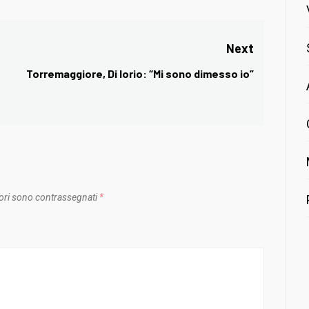
Next
Torremaggiore, Di Iorio: “Mi sono dimesso io”
Next
post:
ori sono contrassegnati
*