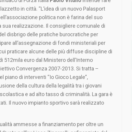
sindaco di Forza Italia
Paolo Vitullo
intende fare
azzetto in città. “L’idea di un nuovo Palasport
ell’associazione politica non è farina del suo
a sua realizzazione. Il consigliere comunale di
del disbrigo delle pratiche burocratiche per
pare all’assegnazione di fondi ministeriali per
cui praticare alcune delle più diffuse discipline di
i 512mila euro dal Ministero dell’Interno
iettivo Convergenza 2007-2013. Si tratta –
l piano di interventi “Io Gioco Legale”,
ione della cultura della legalità tra i giovani
colastica e ad alto tasso di criminalità. La gara è
tati. Il nuovo impianto sportivo sarà realizzato
ttualità ammesse a finanziamento per oltre un