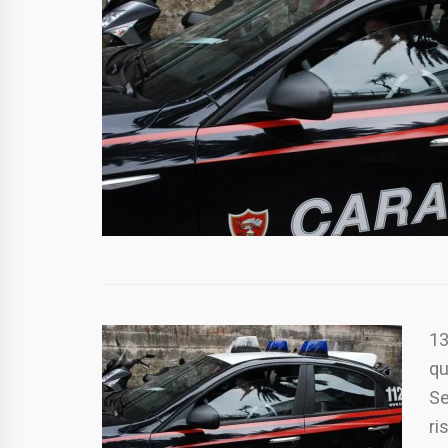
13
qu
Se
ri