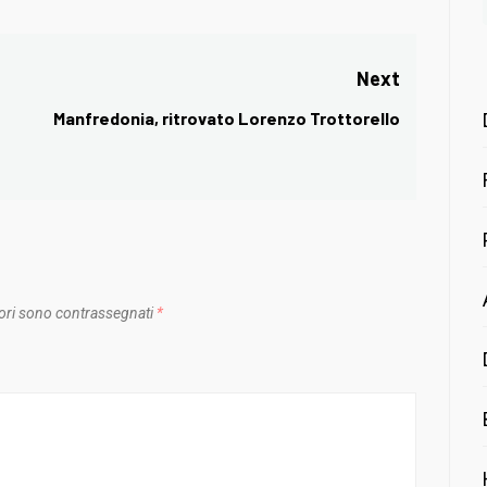
Next
Manfredonia, ritrovato Lorenzo Trottorello
Next
post:
ori sono contrassegnati
*