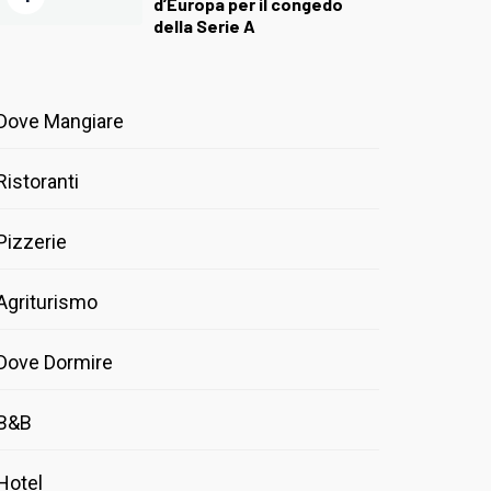
d’Europa per il congedo
della Serie A
Dove Mangiare
Ristoranti
Pizzerie
Agriturismo
Dove Dormire
B&B
Hotel