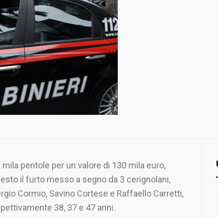
 mila pentole per un valore di 130 mila euro,
esto il furto messo a segno da 3 cerignolani,
rgio Cormio, Savino Cortese e Raffaello Carretti,
spettivamente 38, 37 e 47 anni.