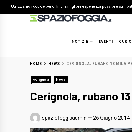
Skip
Utilizziamo i cookie per offrirti la migliore esperienza possibile sul no
to
content
Spazio Foggia
Foggia News Calcio Eventi e Attività nella Capitanata
NOTIZIE
EVENTI
CURIO
HOME
NEWS
CERIGNOLA, RUBANO 13 MILA P
cerignola
News
Cerignola, rubano 13
spaziofoggiaadmin
26 Giugno 2014