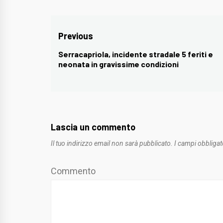
Navigazione
Previous
articoli
Serracapriola, incidente stradale 5 feriti e
Previous
neonata in gravissime condizioni
post:
Lascia un commento
Il tuo indirizzo email non sarà pubblicato.
I campi obbligat
Commento