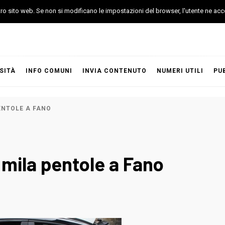
stro sito web. Se non si modificano le impostazioni del browser, l'utente ne acc
SITÀ
INFO COMUNI
INVIA CONTENUTO
NUMERI UTILI
PU
ENTOLE A FANO
 mila pentole a Fano