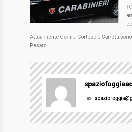
I 
ar
co
Attualmente Cornio, Cortese e Carretti sono s
Pesaro.
spaziofoggiaa
spaziofoggia@g