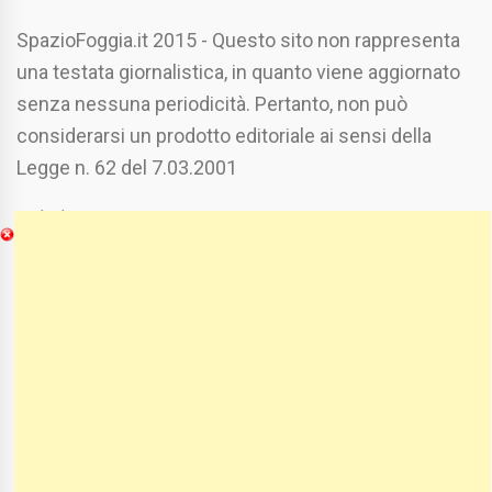
SpazioFoggia.it 2015 - Questo sito non rappresenta
una testata giornalistica, in quanto viene aggiornato
senza nessuna periodicità. Pertanto, non può
considerarsi un prodotto editoriale ai sensi della
Legge n. 62 del 7.03.2001
Chi Siamo
Spaziofoggia.it è stato realizzato da
Etucisei.it
-
Sebastiano Capozzi.
Se vuoi collaborare con Spaziofoggia invia il tuo
curriculum a :
spaziofoggia@gmail.com