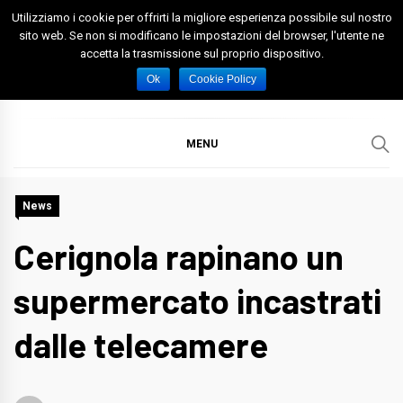
Skip
Utilizziamo i cookie per offrirti la migliore esperienza possibile sul nostro
to
sito web. Se non si modificano le impostazioni del browser, l'utente ne
accetta la trasmissione sul proprio dispositivo.
content
Spazio Foggia
Foggia News Calcio Eventi e Attività nella Capitanata
Ok
Cookie Policy
MENU
News
Cerignola rapinano un
supermercato incastrati
dalle telecamere