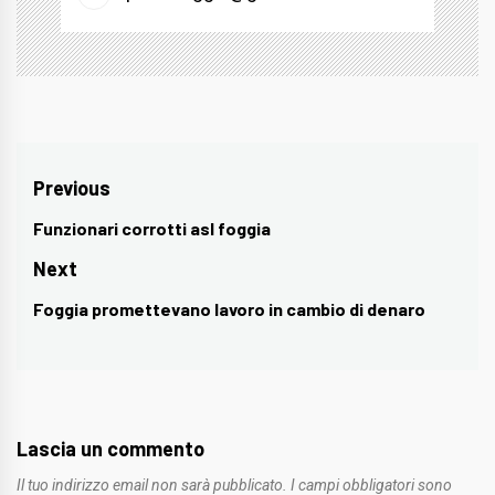
Navigazione
Previous
articoli
Funzionari corrotti asl foggia
Previous
post:
Next
Foggia promettevano lavoro in cambio di denaro
Next
post:
Lascia un commento
Il tuo indirizzo email non sarà pubblicato.
I campi obbligatori sono