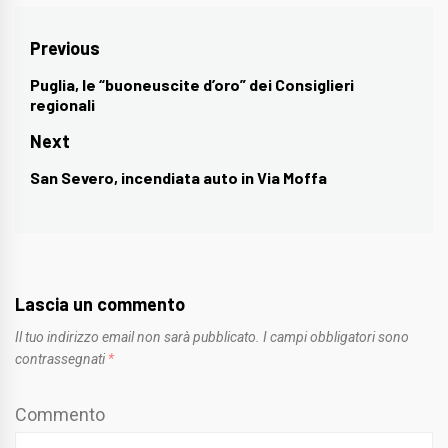
Navigazione
Previous
articoli
Puglia, le “buoneuscite d’oro” dei Consiglieri
Previous
regionali
post:
Next
San Severo, incendiata auto in Via Moffa
Next
post:
Lascia un commento
Il tuo indirizzo email non sarà pubblicato.
I campi obbligatori sono
contrassegnati
*
Commento