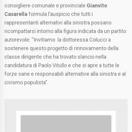
consigliere comunale e provinciale
Gianvito
Casarella
formula l’auspicio che tutti i
rappresentanti alternativi alla sinistra possano
ricompattarsi intorno alla figura indicata da un partito
autorevole: “Invitiamo la dottoressa Colucci a
sostenere questo progetto di rinnovamento della
classe dirigente che ha trovato slancio nella
candidatura di Paolo Vitullo e che si apre a tutte le
forze sane e responsabili alternative alla sinistra e al
civismo populista”.