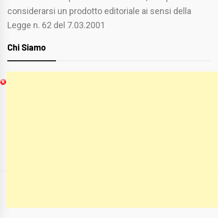
considerarsi un prodotto editoriale ai sensi della
Legge n. 62 del 7.03.2001
Chi Siamo
Spaziofoggia.it è stato realizzato da
Etucisei.it
-
Sebastiano Capozzi.
Se vuoi collaborare con Spaziofoggia invia il tuo
curriculum a :
spaziofoggia@gmail.com
COPYRIGHT ALL RIGHTS RESERVED
|
THEME:
BLOG PRIME
BY
THEMEINWP
.