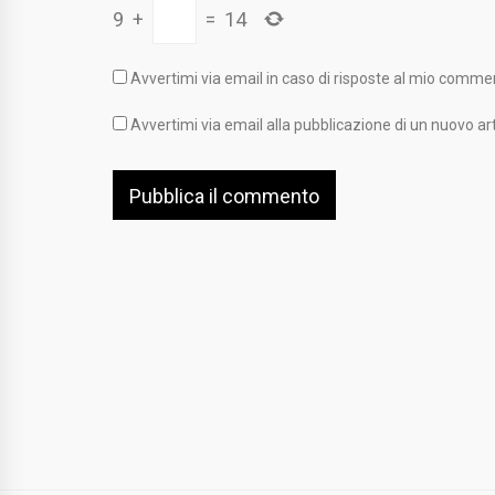
9
+
=
14
Avvertimi via email in caso di risposte al mio comme
Avvertimi via email alla pubblicazione di un nuovo art