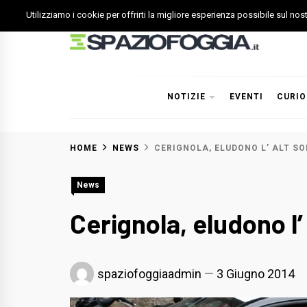
Skip
Utilizziamo i cookie per offrirti la migliore esperienza possibile sul no
to
content
Spazio Foggia
Foggia News Calcio Eventi e Attività nella Capitanata
NOTIZIE
EVENTI
CURIO
HOME
NEWS
CERIGNOLA, ELUDONO L’ ALT SO
News
Cerignola, eludono l’ 
spaziofoggiaadmin
3 Giugno 2014