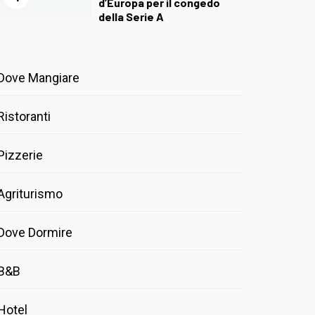
d’Europa per il congedo
della Serie A
Dove Mangiare
Ristoranti
Pizzerie
Agriturismo
Dove Dormire
B&B
Hotel