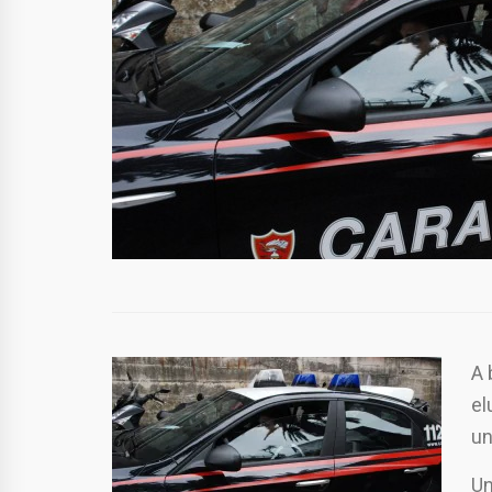
A 
el
un
Un