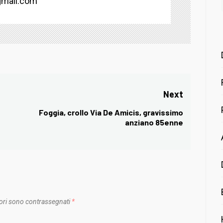
mail.com
Next
Foggia, crollo Via De Amicis, gravissimo
Next
anziano 85enne
post:
ori sono contrassegnati
*