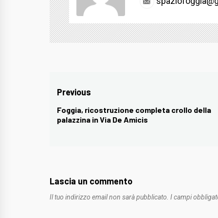
spaziofoggia@g
Navigazione
Previous
articoli
Foggia, ricostruzione completa crollo della
Previous
palazzina in Via De Amicis
post:
Lascia un commento
Il tuo indirizzo email non sarà pubblicato.
I campi obbligat