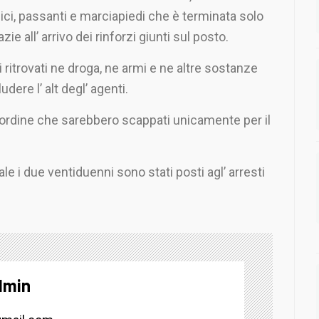
ici, passanti e marciapiedi che è terminata solo
azie all’ arrivo dei rinforzi giunti sul posto.
 ritrovati ne droga, ne armi e ne altre sostanze
dere l’ alt degl’ agenti.
’ ordine che sarebbero scappati unicamente per il
ale i due ventiduenni sono stati posti agl’ arresti
dmin