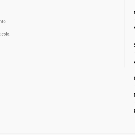
nto.
icolo.