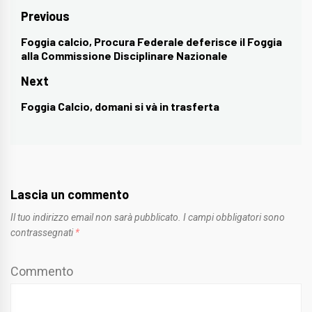
Navigazione
Previous
articoli
Foggia calcio, Procura Federale deferisce il Foggia
Previous
alla Commissione Disciplinare Nazionale
post:
Next
Foggia Calcio, domani si và in trasferta
Next
post:
Lascia un commento
Il tuo indirizzo email non sarà pubblicato.
I campi obbligatori sono
contrassegnati
*
Commento