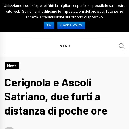
Skip
Utilizziamo i cookie per offrirti la migliore esperienza possibile sul nostro
to
sito web. Se non si modificano le impostazioni del browser, l'utente ne
accetta la trasmissione sul proprio dispositivo.
content
Spazio Foggia
Foggia News Calcio Eventi e Attività nella Capitanata
Ok
Cookie Policy
MENU
News
Cerignola e Ascoli
Satriano, due furti a
distanza di poche ore