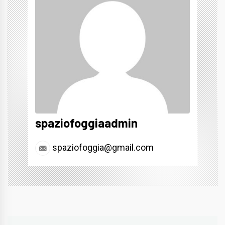
spaziofoggiaadmin
spaziofoggia@gmail.com