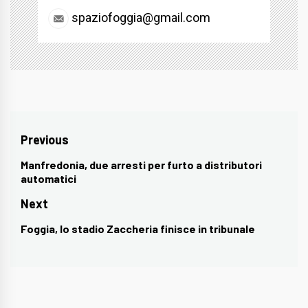
spaziofoggia@gmail.com
Navigazione
Previous
articoli
Manfredonia, due arresti per furto a distributori
Previous
automatici
post:
Next
Foggia, lo stadio Zaccheria finisce in tribunale
Next
post: