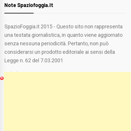
Note Spaziofoggia.it
SpazioFoggia.it 2015 - Questo sito non rappresenta
una testata giornalistica, in quanto viene aggiornato
senza nessuna periodicità. Pertanto, non può
considerarsi un prodotto editoriale ai sensi della
Legge n. 62 del 7.03.2001
Chi Siamo
Spaziofoggia.it è stato realizzato da
Etucisei.it
-
Sebastiano Capozzi.
Se vuoi collaborare con Spaziofoggia invia il tuo
curriculum a :
spaziofoggia@gmail.com