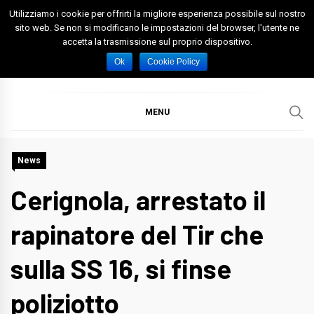
Skip
Utilizziamo i cookie per offrirti la migliore esperienza possibile sul nostro
to
sito web. Se non si modificano le impostazioni del browser, l'utente ne
accetta la trasmissione sul proprio dispositivo.
content
Spazio Foggia
Foggia News Calcio Eventi e Attività nella Capitanata
Ok
Cookie Policy
MENU
News
Cerignola, arrestato il
rapinatore del Tir che
sulla SS 16, si finse
poliziotto