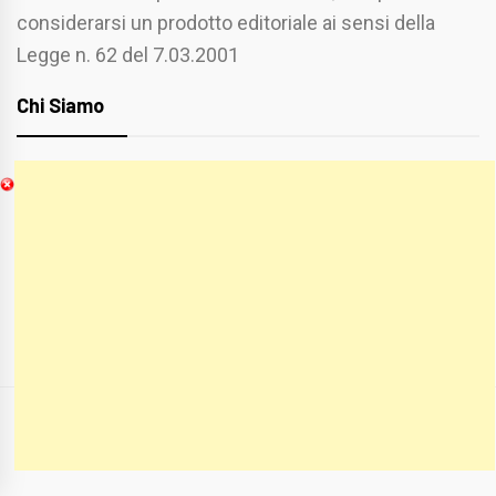
considerarsi un prodotto editoriale ai sensi della
Legge n. 62 del 7.03.2001
Chi Siamo
Spaziofoggia.it è stato realizzato da
Etucisei.it
-
Sebastiano Capozzi.
Se vuoi collaborare con Spaziofoggia invia il tuo
curriculum a :
spaziofoggia@gmail.com
COPYRIGHT ALL RIGHTS RESERVED
|
THEME:
BLOG PRIME
BY
THEMEINWP
.