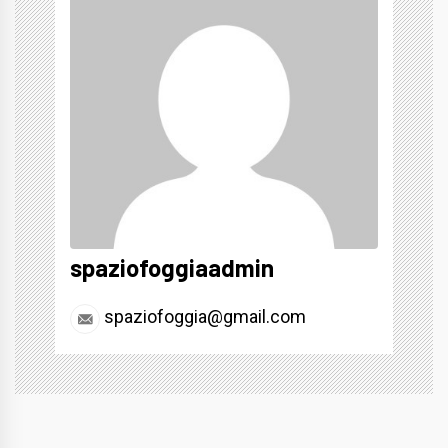
spaziofoggiaadmin
spaziofoggia@gmail.com