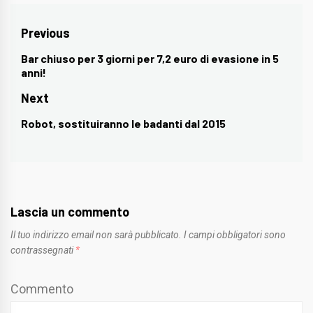
Navigazione
Previous
articoli
Bar chiuso per 3 giorni per 7,2 euro di evasione in 5
Previous
anni!
post:
Next
Robot, sostituiranno le badanti dal 2015
Next
post:
Lascia un commento
Il tuo indirizzo email non sarà pubblicato.
I campi obbligatori sono
contrassegnati
*
Commento