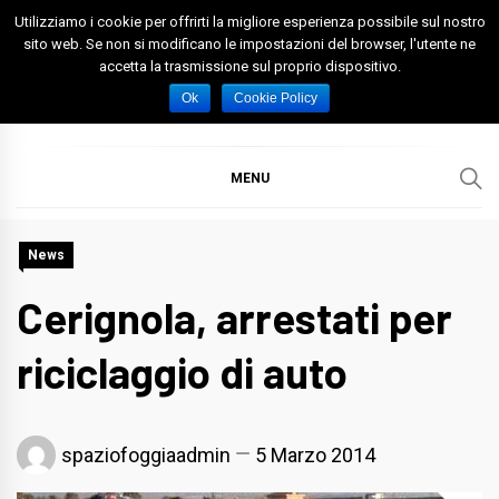
Skip
Utilizziamo i cookie per offrirti la migliore esperienza possibile sul nostro
to
sito web. Se non si modificano le impostazioni del browser, l'utente ne
accetta la trasmissione sul proprio dispositivo.
content
Spazio Foggia
Foggia News Calcio Eventi e Attività nella Capitanata
Ok
Cookie Policy
MENU
News
Cerignola, arrestati per
riciclaggio di auto
spaziofoggiaadmin
5 Marzo 2014