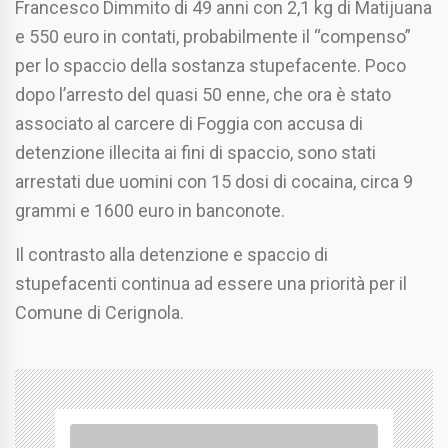
Francesco Dimmito di 49 anni con 2,1 kg di Matijuana
e 550 euro in contati, probabilmente il “compenso”
per lo spaccio della sostanza stupefacente. Poco
dopo l’arresto del quasi 50 enne, che ora è stato
associato al carcere di Foggia con accusa di
detenzione illecita ai fini di spaccio, sono stati
arrestati due uomini con 15 dosi di cocaina, circa 9
grammi e 1600 euro in banconote.
Il contrasto alla detenzione e spaccio di
stupefacenti continua ad essere una priorità per il
Comune di Cerignola.