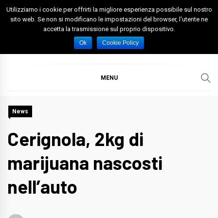
Skip
Utilizziamo i cookie per offrirti la migliore esperienza possibile sul nostro
to
sito web. Se non si modificano le impostazioni del browser, l'utente ne
accetta la trasmissione sul proprio dispositivo.
content
Spazio Foggia
Foggia News Calcio Eventi e Attività nella Capitanata
Ok
Cookie Policy
MENU
News
Cerignola, 2kg di
marijuana nascosti
nell’auto