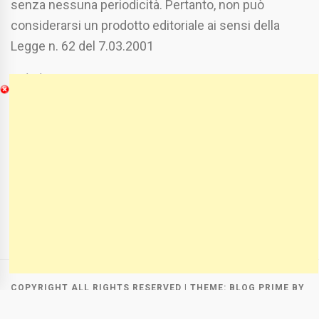
senza nessuna periodicità. Pertanto, non può
considerarsi un prodotto editoriale ai sensi della
Legge n. 62 del 7.03.2001
Chi Siamo
Spaziofoggia.it è stato realizzato da
Etucisei.it
-
Sebastiano Capozzi.
Se vuoi collaborare con Spaziofoggia invia il tuo
curriculum a :
spaziofoggia@gmail.com
COPYRIGHT ALL RIGHTS RESERVED
|
THEME:
BLOG PRIME
BY
THEMEINWP
.