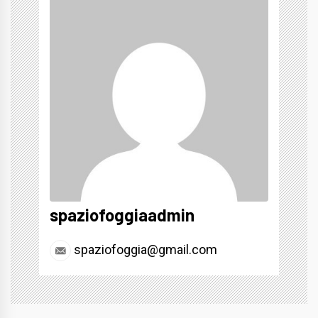
spaziofoggiaadmin
spaziofoggia@gmail.com