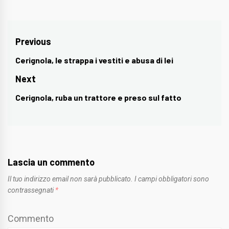
Navigazione
Previous
articoli
Cerignola, le strappa i vestiti e abusa di lei
Previous
post:
Next
Cerignola, ruba un trattore e preso sul fatto
Next
post:
Lascia un commento
Il tuo indirizzo email non sarà pubblicato.
I campi obbligatori sono
contrassegnati
*
Commento