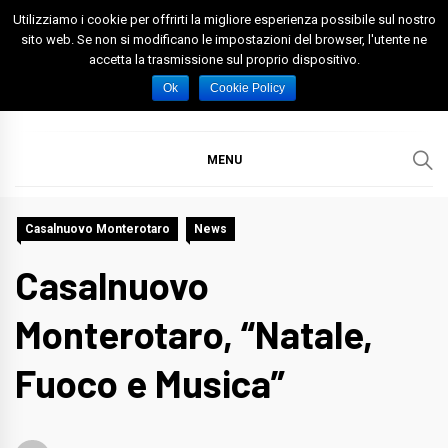
Skip
Utilizziamo i cookie per offrirti la migliore esperienza possibile sul nostro
to
sito web. Se non si modificano le impostazioni del browser, l'utente ne
accetta la trasmissione sul proprio dispositivo.
content
Spazio Foggia
Foggia News Calcio Eventi e Attività nella Capitanata
Ok
Cookie Policy
MENU
Casalnuovo Monterotaro
News
Casalnuovo
Monterotaro, “Natale,
Fuoco e Musica”