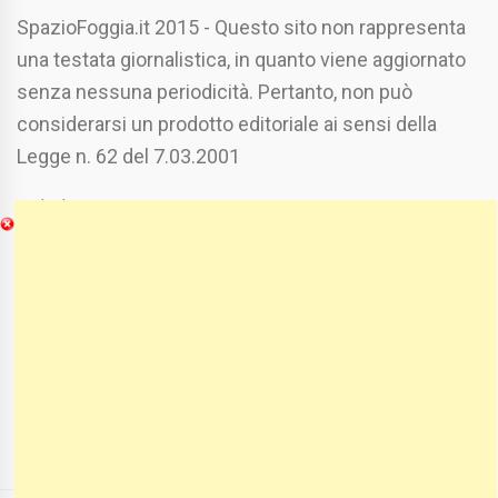
SpazioFoggia.it 2015 - Questo sito non rappresenta
una testata giornalistica, in quanto viene aggiornato
senza nessuna periodicità. Pertanto, non può
considerarsi un prodotto editoriale ai sensi della
Legge n. 62 del 7.03.2001
Chi Siamo
Spaziofoggia.it è stato realizzato da
Etucisei.it
-
Sebastiano Capozzi.
Se vuoi collaborare con Spaziofoggia invia il tuo
curriculum a :
spaziofoggia@gmail.com