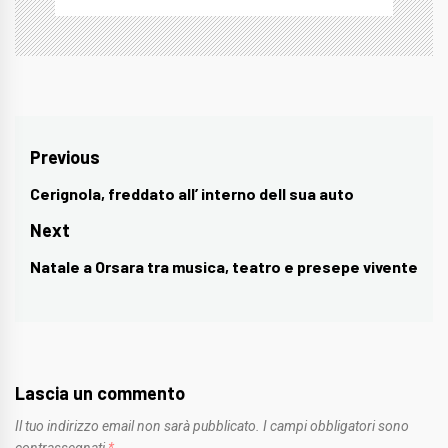
Navigazione
Previous
articoli
Cerignola, freddato all’ interno dell sua auto
Previous
post:
Next
Natale a Orsara tra musica, teatro e presepe vivente
Next
post:
Lascia un commento
Il tuo indirizzo email non sarà pubblicato.
I campi obbligatori sono