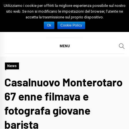
Skip
Utilizziamo i cookie per offrirti la migliore esperienza possibile sul nostro
to
sito web. Se non si modificano le impostazioni del browser, l'utente ne
accetta la trasmissione sul proprio dispositivo.
content
Spazio Foggia
Foggia News Calcio Eventi e Attività nella Capitanata
Ok
Cookie Policy
MENU
News
Casalnuovo Monterotaro
67 enne filmava e
fotografa giovane
barista