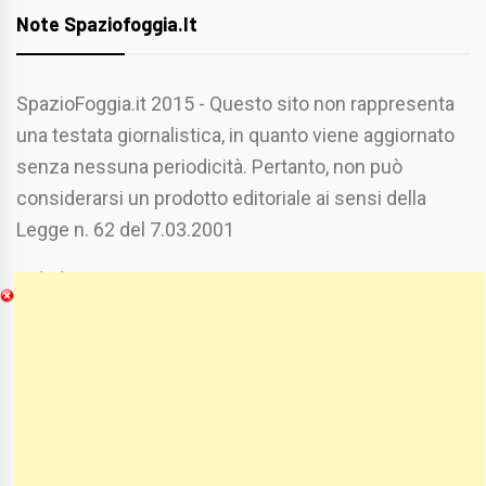
Note Spaziofoggia.it
SpazioFoggia.it 2015 - Questo sito non rappresenta
una testata giornalistica, in quanto viene aggiornato
senza nessuna periodicità. Pertanto, non può
considerarsi un prodotto editoriale ai sensi della
Legge n. 62 del 7.03.2001
Chi Siamo
Spaziofoggia.it è stato realizzato da
Etucisei.it
-
Sebastiano Capozzi.
Se vuoi collaborare con Spaziofoggia invia il tuo
curriculum a :
spaziofoggia@gmail.com