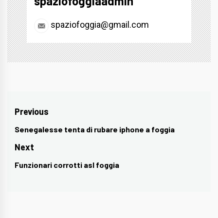
spaziofoggiaadmin
spaziofoggia@gmail.com
Navigazione
Previous
articoli
Senegalesse tenta di rubare iphone a foggia
Previous
post:
Next
Funzionari corrotti asl foggia
Next
post: