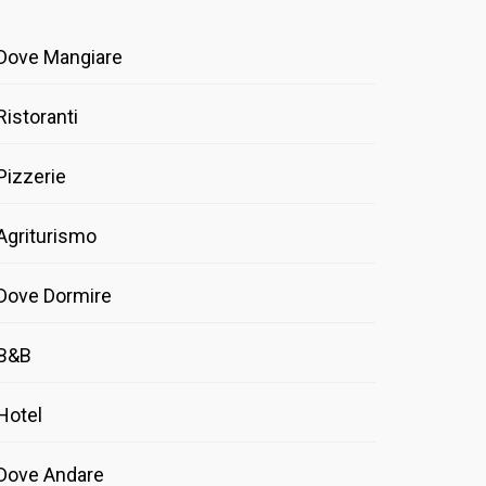
Dove Mangiare
Ristoranti
Pizzerie
Agriturismo
Dove Dormire
B&B
Hotel
Dove Andare