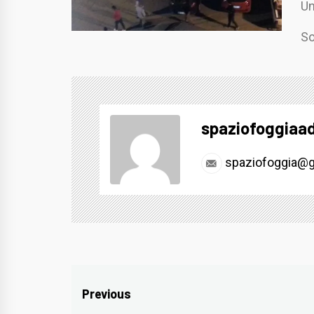
Un
So
spaziofoggiaa
spaziofoggia@g
Navigazione
Previous