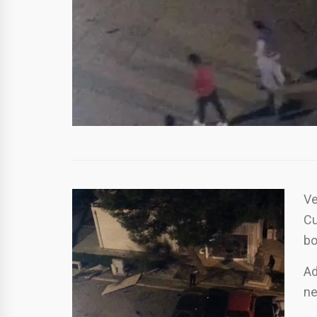
Ve
Cu
bo
Ad
ne