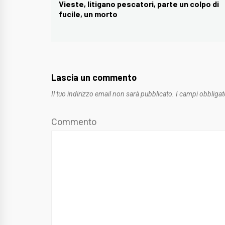
articoli
Vieste, litigano pescatori, parte un colpo di
Previous
fucile, un morto
post:
Lascia un commento
Il tuo indirizzo email non sarà pubblicato.
I campi obbligat
Commento