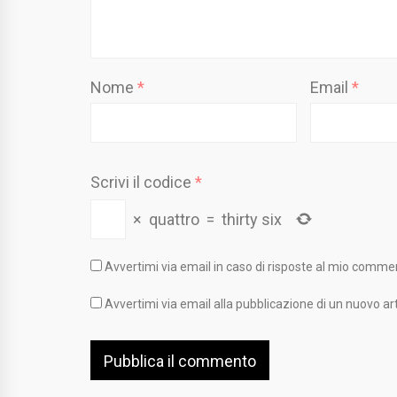
Nome
*
Email
*
Scrivi il codice
*
×
quattro
=
thirty six
Avvertimi via email in caso di risposte al mio comme
Avvertimi via email alla pubblicazione di un nuovo art