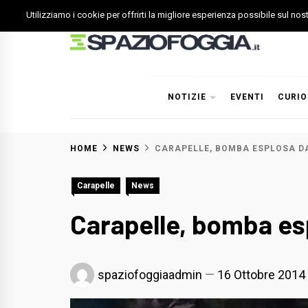
Skip
Utilizziamo i cookie per offrirti la migliore esperienza possibile sul no
to
content
Spazio Foggia
Foggia News Calcio Eventi e Attività nella Capitanata
NOTIZIE
EVENTI
CURIO
HOME
NEWS
CARAPELLE, BOMBA ESPLOSA DA
Carapelle
News
Carapelle, bomba esp
spaziofoggiaadmin
16 Ottobre 2014