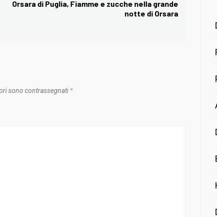
Orsara di Puglia, Fiamme e zucche nella grande
Next
notte di Orsara
post:
ori sono contrassegnati
*