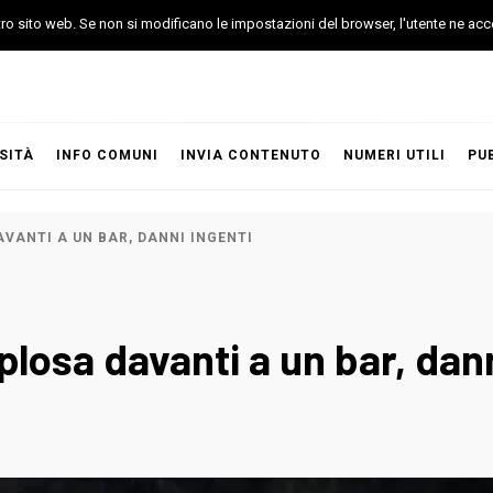
stro sito web. Se non si modificano le impostazioni del browser, l'utente ne acc
SITÀ
INFO COMUNI
INVIA CONTENUTO
NUMERI UTILI
PU
VANTI A UN BAR, DANNI INGENTI
losa davanti a un bar, dann