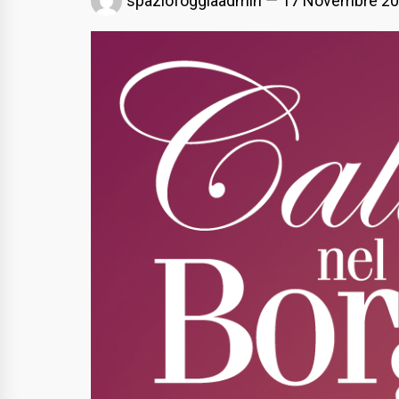
spaziofoggiaadmin
17 Novembre 2