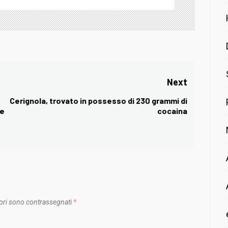
Next
Cerignola, trovato in possesso di 230 grammi di
Next
 e
cocaina
post:
ori sono contrassegnati
*