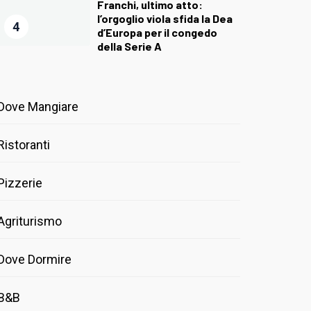
Franchi, ultimo atto:
l’orgoglio viola sfida la Dea
4
d’Europa per il congedo
della Serie A
Dove Mangiare
Ristoranti
Pizzerie
Agriturismo
Dove Dormire
B&B