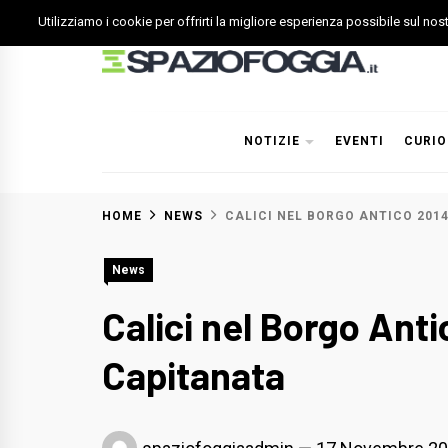
Skip
Utilizziamo i cookie per offrirti la migliore esperienza possibile sul no
to
content
Spazio Foggia
Foggia News Calcio Eventi e Attività nella Capitanata
NOTIZIE
EVENTI
CURIO
HOME
NEWS
CALICI NEL BORGO ANTICO 201
News
Calici nel Borgo Anti
Capitanata