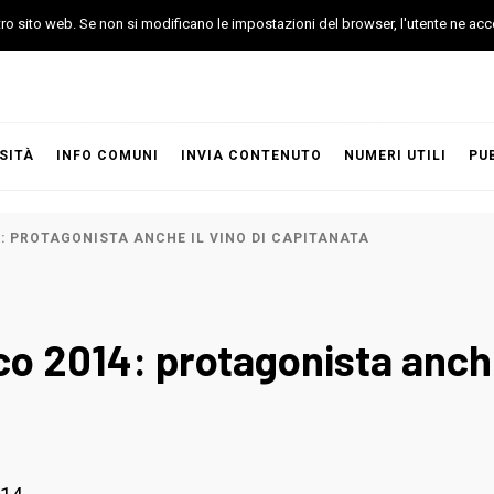
stro sito web. Se non si modificano le impostazioni del browser, l'utente ne acc
SITÀ
INFO COMUNI
INVIA CONTENUTO
NUMERI UTILI
PU
4: PROTAGONISTA ANCHE IL VINO DI CAPITANATA
co 2014: protagonista anche