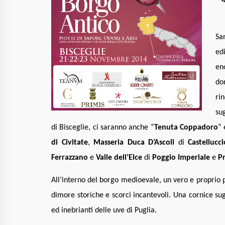
Sa
ed
en
do
ri
sug
di Bisceglie, ci saranno anche “
Tenuta Coppadoro
” 
di Civitate
,
Masseria Duca D’Ascoli
di
Castellucc
Ferrazzano
e
Valle dell’Elce
di
Poggio Imperiale
e
Pr
All’interno del borgo medioevale, un vero e proprio p
dimore storiche e scorci incantevoli. Una cornice sug
ed inebrianti delle uve di Puglia.