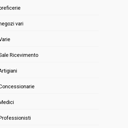
oreficerie
negozi vari
Varie
Sale Ricevimento
Artigiani
Concessionarie
Medici
Professionisti