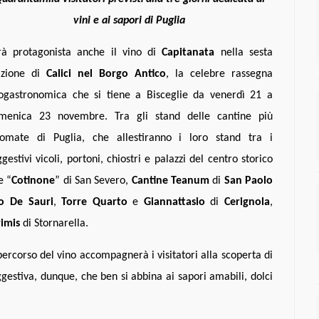
vini e ai sapori di Puglia
rà protagonista anche il vino di
Capitanata
nella sesta
izione di
Calici nel Borgo Antico
, la celebre rassegna
ogastronomica che si tiene a Bisceglie da venerdì 21 a
menica 23 novembre. Tra gli stand delle cantine più
nomate di Puglia, che allestiranno i loro stand tra i
gestivi vicoli, portoni, chiostri e palazzi del centro storico
e “
Cotinone
” di San Severo,
Cantine Teanum
di
San Paolo
io De Sauri
,
Torre Quarto
e
Giannattasio
di
Cerignola
,
imis
di Stornarella.
ercorso del vino accompagnerà i visitatori alla scoperta di
gestiva, dunque, che ben si abbina ai sapori amabili, dolci