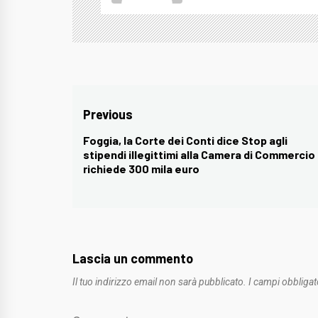
Navigazione
Previous
articoli
Foggia, la Corte dei Conti dice Stop agli
Previous
stipendi illegittimi alla Camera di Commercio
post:
richiede 300 mila euro
Lascia un commento
Il tuo indirizzo email non sarà pubblicato.
I campi obbligat