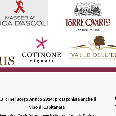
Calici nel Borgo Antico 2014: protagonista anche il
vino di Capitanata
uarantamila visitatori previsti alla tre giorni dedicata ai