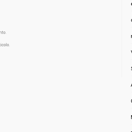
nto.
icolo.