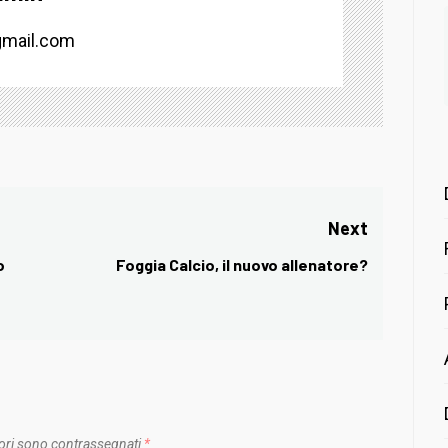
mail.com
Next
o
Foggia Calcio, il nuovo allenatore?
Next
post:
ori sono contrassegnati
*