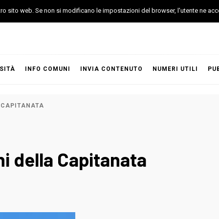
stro sito web. Se non si modificano le impostazioni del browser, l'utente ne acc
SITÀ
INFO COMUNI
INVIA CONTENUTO
NUMERI UTILI
PU
 CAPITANATA
i della Capitanata