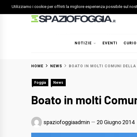
Skip
Utilizziamo i cookie per offrirti la migliore esperienza possibile sul no
to
content
Spazio Foggia
Foggia News Calcio Eventi e Attività nella Capitanata
NOTIZIE
EVENTI
CURIO
HOME
NEWS
BOATO IN MOLTI COMUNI DELLA
Foggia
News
Boato in molti Comun
spaziofoggiaadmin
20 Giugno 2014