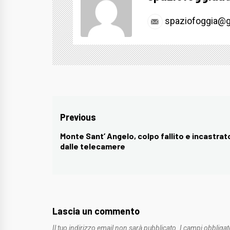
spaziofoggia@g
Navigazione
Previous
articoli
Monte Sant’ Angelo, colpo fallito e incastrat
Previous
dalle telecamere
post:
Lascia un commento
Il tuo indirizzo email non sarà pubblicato.
I campi obbligat