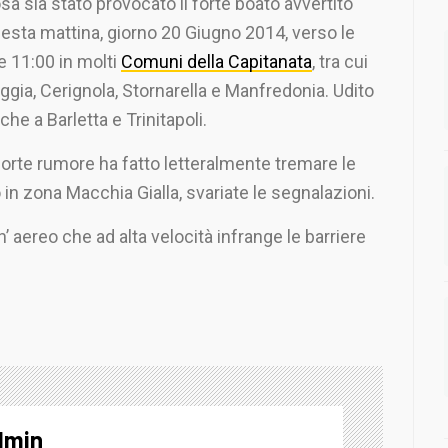
sa sia stato provocato il forte boato avvertito
esta mattina, giorno 20 Giugno 2014, verso le
e 11:00 in molti
Comuni della Capitanata
, tra cui
ggia, Cerignola, Stornarella e Manfredonia. Udito
che a Barletta e Trinitapoli.
 forte rumore ha fatto letteralmente tremare le
o in zona Macchia Gialla, svariate le segnalazioni.
n’ aereo che ad alta velocità infrange le barriere
dmin