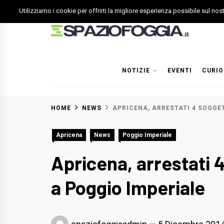
Skip
Utilizziamo i cookie per offrirti la migliore esperienza possibile sul no
to
content
Spazio Foggia
Foggia News Calcio Eventi e Attività nella Capitanata
NOTIZIE
EVENTI
CURIO
HOME
NEWS
APRICENA, ARRESTATI 4 SOGGE
Apricena
News
Poggio Imperiale
Apricena, arrestati 4
a Poggio Imperiale