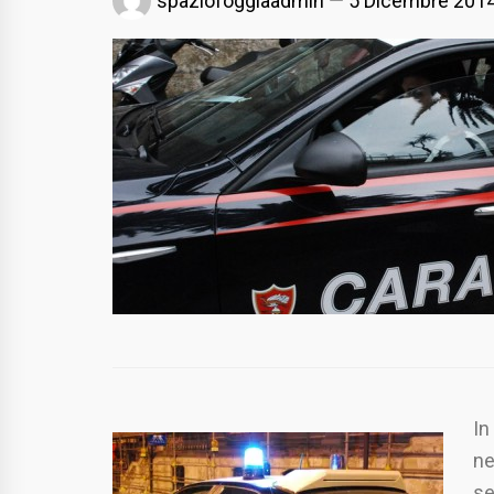
spaziofoggiaadmin
5 Dicembre 201
In
ne
se