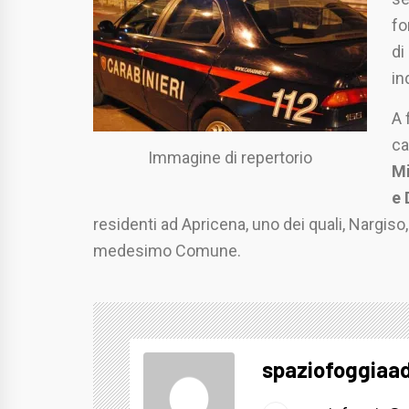
fo
di
in
A 
ca
Immagine di repertorio
Mi
e 
residenti ad Apricena, uno dei quali, Nargiso,
medesimo Comune.
spaziofoggiaa