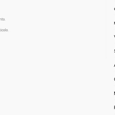
nto.
icolo.