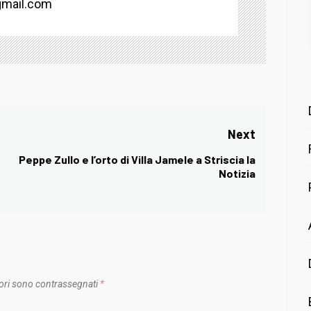
mail.com
Next
Peppe Zullo e l’orto di Villa Jamele a Striscia la
Next
Notizia
post:
ori sono contrassegnati
*