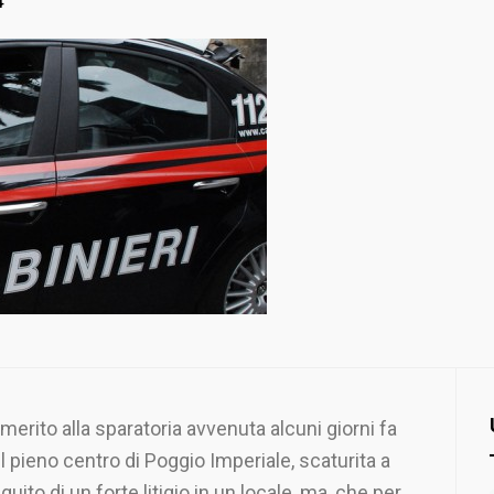
4
 merito alla sparatoria avvenuta alcuni giorni fa
l pieno centro di Poggio Imperiale, scaturita a
guito di un forte litigio in un locale, ma, che per