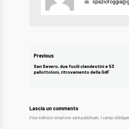
spaziofoggia@g
Navigazione
Previous
articoli
San Severo, due fucili clandestini e 53
Previous
pallottoloni, ritrovamento della GdF
post:
Lascia un commento
Il tuo indirizzo email non sarà pubblicato.
I campi obbligat