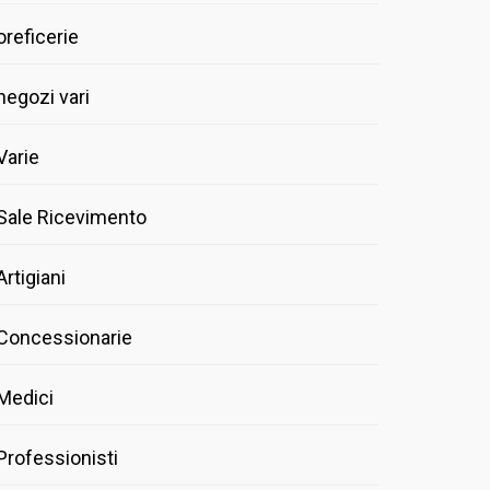
oreficerie
negozi vari
Varie
Sale Ricevimento
Artigiani
Concessionarie
Medici
Professionisti