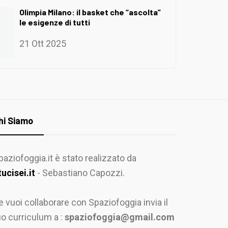
Olimpia Milano: il basket che “ascolta”
le esigenze di tutti
21 Ott 2025
hi Siamo
paziofoggia.it è stato realizzato da
tucisei.it
- Sebastiano Capozzi.
e vuoi collaborare con Spaziofoggia invia il
uo curriculum a :
spaziofoggia@gmail.com