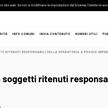
stro sito web. Se non si modificano le impostazioni del browser, l'utente ne acc
SITÀ
INFO COMUNI
INVIA CONTENUTO
NUMERI UTILI
PU
TTI RITENUTI RESPONSABILI DELLA SPARATORIA A POGGIO IMPE
 soggetti ritenuti responsab