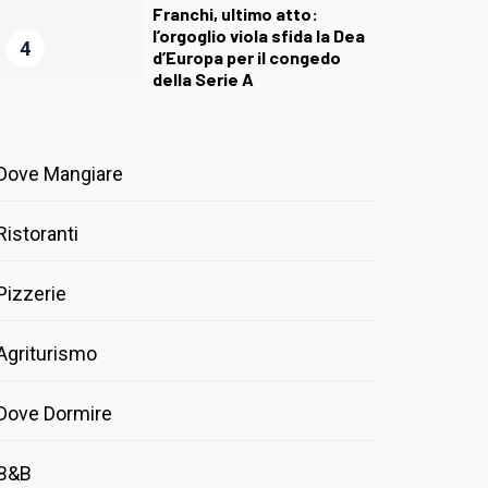
Franchi, ultimo atto:
l’orgoglio viola sfida la Dea
4
d’Europa per il congedo
della Serie A
Dove Mangiare
Ristoranti
Pizzerie
Agriturismo
Dove Dormire
B&B