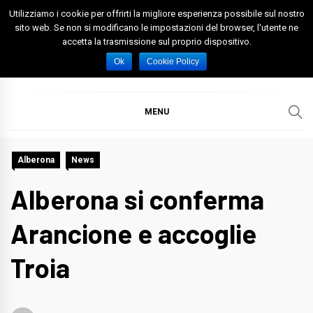
Skip
Utilizziamo i cookie per offrirti la migliore esperienza possibile sul nostro
to
sito web. Se non si modificano le impostazioni del browser, l'utente ne
accetta la trasmissione sul proprio dispositivo.
content
Spazio Foggia
Foggia News Calcio Eventi e Attività nella Capitanata
Ok
Cookie Policy
MENU
Alberona
News
Alberona si conferma
Arancione e accoglie
Troia