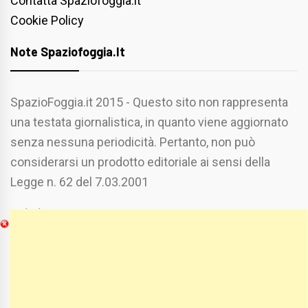
Contatta Spaziofoggia.it
Cookie Policy
Note Spaziofoggia.it
SpazioFoggia.it 2015 - Questo sito non rappresenta
una testata giornalistica, in quanto viene aggiornato
senza nessuna periodicità. Pertanto, non può
considerarsi un prodotto editoriale ai sensi della
Legge n. 62 del 7.03.2001
Chi Siamo
Spaziofoggia.it è stato realizzato da
Etucisei.it
-
Sebastiano Capozzi.