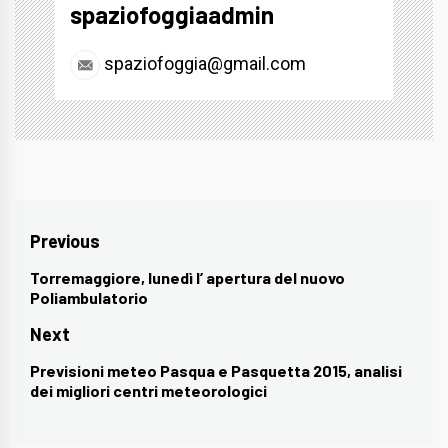
spaziofoggiaadmin
spaziofoggia@gmail.com
Navigazione
Previous
articoli
Torremaggiore, lunedì l’ apertura del nuovo
Previous
Poliambulatorio
post:
Next
Previsioni meteo Pasqua e Pasquetta 2015, analisi
Next
dei migliori centri meteorologici
post: