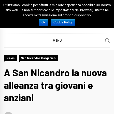
Skip
Utilizziamo i cookie per offrirti la migliore esperienza possibile sul nostro
to
sito web. Se non si modificano le impostazioni del browser, l'utente ne
accetta la trasmissione sul proprio dispositivo.
content
Spazio Foggia
Foggia News Calcio Eventi e Attività nella Capitanata
Ok
Cookie Policy
MENU
News
San Nicandro Garganico
A San Nicandro la nuova
alleanza tra giovani e
anziani