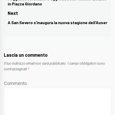
in Piazza Giordano
post:
Next
A San Severo s’inaugura la nuova stagione dell’Auser
Next
post:
Lascia un commento
Il tuo indirizzo email non sarà pubblicato.
I campi obbligatori sono
contrassegnati
*
Commento