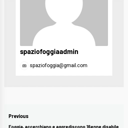
spaziofoggiaadmin
spaziofoggia@gmail.com
Navigazione
Previous
articoli
Foggia, accerchiano e aggrediscono 16enne disabile
Previous