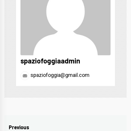
spaziofoggiaadmin
spaziofoggia@gmail.com
Navigazione
Previous