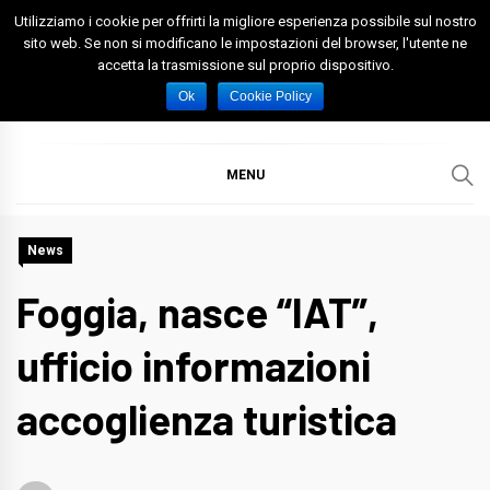
Skip
Utilizziamo i cookie per offrirti la migliore esperienza possibile sul nostro
to
sito web. Se non si modificano le impostazioni del browser, l'utente ne
accetta la trasmissione sul proprio dispositivo.
content
Spazio Foggia
Foggia News Calcio Eventi e Attività nella Capitanata
Ok
Cookie Policy
MENU
News
Foggia, nasce “IAT”,
ufficio informazioni
accoglienza turistica