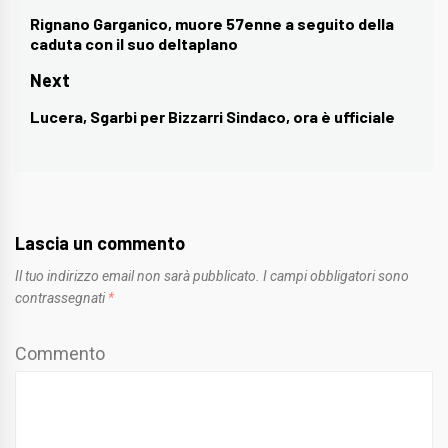
articoli
Rignano Garganico, muore 57enne a seguito della
Previous
caduta con il suo deltaplano
post:
Next
Lucera, Sgarbi per Bizzarri Sindaco, ora è ufficiale
Next
post:
Lascia un commento
Il tuo indirizzo email non sarà pubblicato.
I campi obbligatori sono
contrassegnati
*
Commento