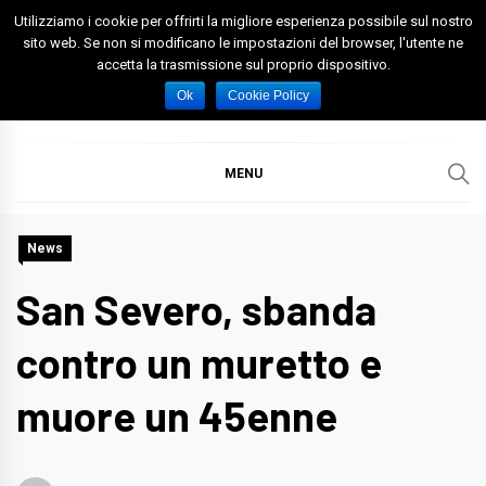
Skip
Utilizziamo i cookie per offrirti la migliore esperienza possibile sul nostro
to
sito web. Se non si modificano le impostazioni del browser, l'utente ne
accetta la trasmissione sul proprio dispositivo.
content
Spazio Foggia
Foggia News Calcio Eventi e Attività nella Capitanata
Ok
Cookie Policy
MENU
News
San Severo, sbanda
contro un muretto e
muore un 45enne