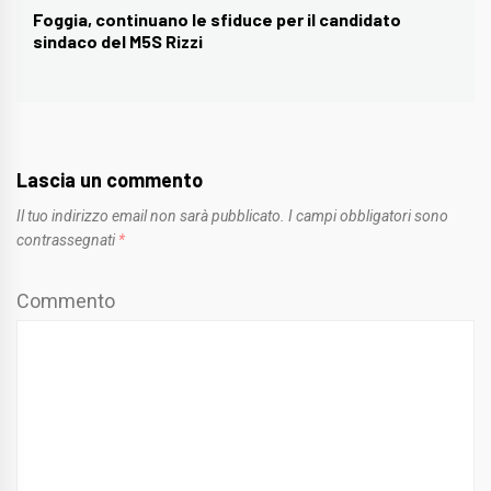
Foggia, continuano le sfiduce per il candidato
Next
sindaco del M5S Rizzi
post:
Lascia un commento
Il tuo indirizzo email non sarà pubblicato.
I campi obbligatori sono
contrassegnati
*
Commento