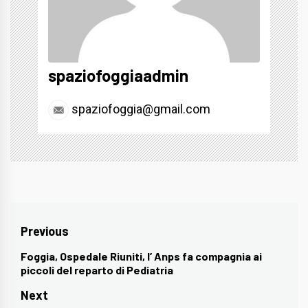
spaziofoggiaadmin
spaziofoggia@gmail.com
Navigazione
Previous
articoli
Foggia, Ospedale Riuniti, l’ Anps fa compagnia ai
Previous
piccoli del reparto di Pediatria
post:
Next