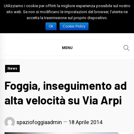
Skip
Utilizziamo i cookie per offrirti la migliore esperienza possibile sul nostro
to
sito web. Se non si modificano le impostazioni del browser, l'utente ne
accetta la trasmissione sul proprio dispositivo.
content
Spazio Foggia
Foggia News Calcio Eventi e Attività nella Capitanata
Ok
Cookie Policy
MENU
News
Foggia, inseguimento ad
alta velocità su Via Arpi
spaziofoggiaadmin
18 Aprile 2014