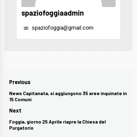
spaziofoggiaadmin
spaziofoggia@gmail.com
Navigazione
Previous
articoli
News Capitanata, si aggiungono 35 aree inquinate in
Previous
15 Comuni
post:
Next
Foggia, giorno 25 Aprile riapre la Chiesa del
Next
Purgatorio
post: