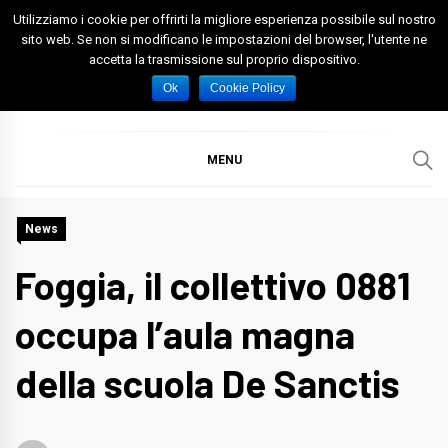
Skip
Utilizziamo i cookie per offrirti la migliore esperienza possibile sul nostro
to
sito web. Se non si modificano le impostazioni del browser, l'utente ne
accetta la trasmissione sul proprio dispositivo.
content
Spazio Foggia
Foggia News Calcio Eventi e Attività nella Capitanata
Ok
Cookie Policy
MENU
News
Foggia, il collettivo 0881
occupa l’aula magna
della scuola De Sanctis