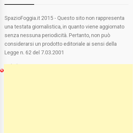
SpazioFoggia.it 2015 - Questo sito non rappresenta
una testata giornalistica, in quanto viene aggiornato
senza nessuna periodicità. Pertanto, non può
considerarsi un prodotto editoriale ai sensi della
Legge n. 62 del 7.03.2001
Chi Siamo
Spaziofoggia.it è stato realizzato da
Etucisei.it
-
Sebastiano Capozzi.
Se vuoi collaborare con Spaziofoggia invia il tuo
curriculum a :
spaziofoggia@gmail.com