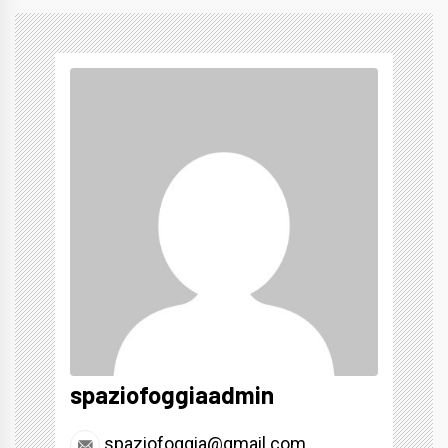
spaziofoggiaadmin
spaziofoggia@gmail.com