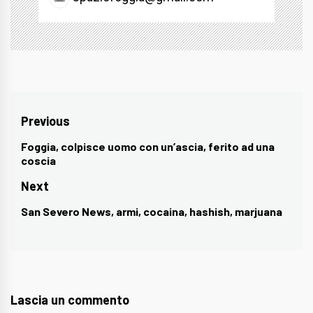
Navigazione
Previous
articoli
Foggia, colpisce uomo con un’ascia, ferito ad una
Previous
coscia
post:
Next
San Severo News, armi, cocaina, hashish, marjuana
Next
post:
Lascia un commento