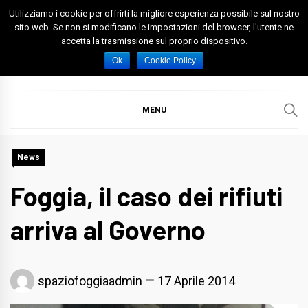
Skip
Utilizziamo i cookie per offrirti la migliore esperienza possibile sul nostro
to
sito web. Se non si modificano le impostazioni del browser, l'utente ne
accetta la trasmissione sul proprio dispositivo.
content
Spazio Foggia
Foggia News Calcio Eventi e Attività nella Capitanata
Ok
Cookie Policy
MENU
News
Foggia, il caso dei rifiuti
arriva al Governo
spaziofoggiaadmin
17 Aprile 2014