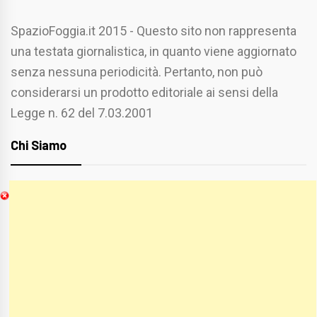
SpazioFoggia.it 2015 - Questo sito non rappresenta
una testata giornalistica, in quanto viene aggiornato
senza nessuna periodicità. Pertanto, non può
considerarsi un prodotto editoriale ai sensi della
Legge n. 62 del 7.03.2001
Chi Siamo
Spaziofoggia.it è stato realizzato da
Etucisei.it
-
Sebastiano Capozzi.
Se vuoi collaborare con Spaziofoggia invia il tuo
curriculum a :
spaziofoggia@gmail.com