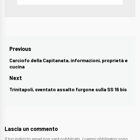
Navigazione
Previous
articoli
Carciofo della Capitanata, informazioni, proprietà e
Previous
cucina
post:
Next
Trinitapoli, sventato assalto furgone sulla SS 16 bis
Next
post:
Lascia un commento
Il tuo indirizzo email non sarà pubblicato.
I campi obbligatori sono